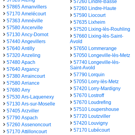
57260 Lindre-Basse
57865 Amanvillers
57260 Lindre-Haute
57170 Amelécourt
57590 Liocourt
57363 Amnéville
57635 Lixheim
57580 Ancerville
57520 Lixing-lès-Rouhling
57130 Ancy-Dornot
57660 Lixing-lès-Saint-
57440 Angevillers
Avold
57640 Antilly
57650 Lommerange
57320 Anzeling
57050 Longeville-lès-Metz
57480 Apach
57740 Longeville-lès-
Saint-Avold
57640 Argancy
57790 Lorquin
57380 Arraincourt
57050 Lorry-lès-Metz
57580 Arriance
57420 Lorry-Mardigny
57680 Arry
57670 Lostroff
57530 Ars-Laquenexy
57670 Loudrefing
57130 Ars-sur-Moselle
57510 Loupershouse
57405 Arzviller
57720 Loutzviller
57790 Aspach
57420 Louvigny
57260 Assenoncourt
57170 Lubécourt
57170 Attilloncourt