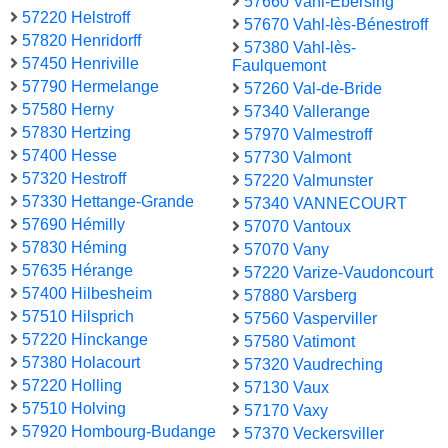
57660 Vahl-Ebersing
57220 Helstroff
57670 Vahl-lès-Bénestroff
57820 Henridorff
57380 Vahl-lès-
57450 Henriville
Faulquemont
57790 Hermelange
57260 Val-de-Bride
57580 Herny
57340 Vallerange
57830 Hertzing
57970 Valmestroff
57400 Hesse
57730 Valmont
57320 Hestroff
57220 Valmunster
57330 Hettange-Grande
57340 VANNECOURT
57690 Hémilly
57070 Vantoux
57830 Héming
57070 Vany
57635 Hérange
57220 Varize-Vaudoncourt
57400 Hilbesheim
57880 Varsberg
57510 Hilsprich
57560 Vasperviller
57220 Hinckange
57580 Vatimont
57380 Holacourt
57320 Vaudreching
57220 Holling
57130 Vaux
57510 Holving
57170 Vaxy
57920 Hombourg-Budange
57370 Veckersviller