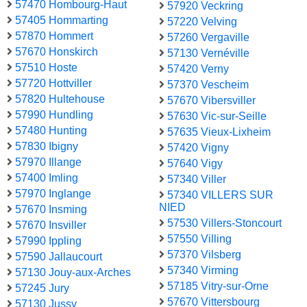
57470 Hombourg-Haut
57920 Veckring
57405 Hommarting
57220 Velving
57870 Hommert
57260 Vergaville
57670 Honskirch
57130 Vernéville
57510 Hoste
57420 Verny
57720 Hottviller
57370 Vescheim
57820 Hultehouse
57670 Vibersviller
57990 Hundling
57630 Vic-sur-Seille
57480 Hunting
57635 Vieux-Lixheim
57830 Ibigny
57420 Vigny
57970 Illange
57640 Vigy
57400 Imling
57340 Viller
57970 Inglange
57340 VILLERS SUR
NIED
57670 Insming
57530 Villers-Stoncourt
57670 Insviller
57550 Villing
57990 Ippling
57370 Vilsberg
57590 Jallaucourt
57340 Virming
57130 Jouy-aux-Arches
57185 Vitry-sur-Orne
57245 Jury
57670 Vittersbourg
57130 Jussy