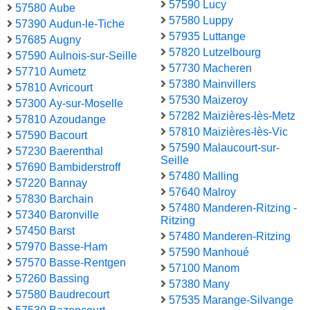
57590 Lucy
57580 Aube
57580 Luppy
57390 Audun-le-Tiche
57935 Luttange
57685 Augny
57820 Lutzelbourg
57590 Aulnois-sur-Seille
57730 Macheren
57710 Aumetz
57380 Mainvillers
57810 Avricourt
57530 Maizeroy
57300 Ay-sur-Moselle
57282 Maizières-lès-Metz
57810 Azoudange
57810 Maizières-lès-Vic
57590 Bacourt
57590 Malaucourt-sur-
57230 Baerenthal
Seille
57690 Bambiderstroff
57480 Malling
57220 Bannay
57640 Malroy
57830 Barchain
57480 Manderen-Ritzing -
57340 Baronville
Ritzing
57450 Barst
57480 Manderen-Ritzing
57970 Basse-Ham
57590 Manhoué
57570 Basse-Rentgen
57100 Manom
57260 Bassing
57380 Many
57580 Baudrecourt
57535 Marange-Silvange