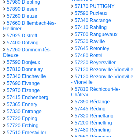
57980 Diebling
57170 PUTTIGNY
57890 Diesen
57590 Puzieux
57260 Dieuze
57340 Racrange
57660 Diffembach-lès-
57410 Rahling
Hellimer
57700 Ranguevaux
57925 Distroff
57530 Raville
57400 Dolving
57645 Retonfey
57260 Domnom-lès-
Dieuze
57480 Rettel
57590 Donjeux
57230 Reyersviller
57810 Donnelay
57130 Rezonville-Vionville
57340 Eincheville
57130 Rezonville-Vionville
- Vionville
57690 Elvange
57810 Réchicourt-le-
57970 Elzange
Château
57415 Enchenberg
57390 Rédange
57365 Ennery
57445 Réding
57330 Entrange
57320 Rémelfang
57720 Epping
57200 Rémelfing
57720 Erching
57480 Rémeling
57510 Ernestviller
57550 Rémering