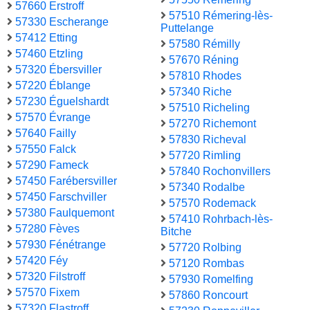
57660 Erstroff
57510 Rémering-lès-
57330 Escherange
Puttelange
57412 Etting
57580 Rémilly
57460 Etzling
57670 Réning
57320 Ébersviller
57810 Rhodes
57220 Éblange
57340 Riche
57230 Éguelshardt
57510 Richeling
57570 Évrange
57270 Richemont
57640 Failly
57830 Richeval
57550 Falck
57720 Rimling
57290 Fameck
57840 Rochonvillers
57450 Farébersviller
57340 Rodalbe
57450 Farschviller
57570 Rodemack
57380 Faulquemont
57410 Rohrbach-lès-
57280 Fèves
Bitche
57930 Fénétrange
57720 Rolbing
57420 Féy
57120 Rombas
57320 Filstroff
57930 Romelfing
57570 Fixem
57860 Roncourt
57320 Flastroff