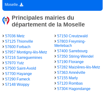
Moselle.
Principales mairies du
département de la Moselle
57036 Metz
57150 Creutzwald
57125 Thionville
57803 Freyming-
Merlebach
57600 Forbach
57400 Sarrebourg
57957 Montigny-lès-Metz
57350 Stiring-Wendel
57216 Sarreguemines
57190 Florange
57970 Yutz
57282 Maizières-lès-Metz
57500 Saint-Avold
57363 Amnéville
57700 Hayange
57155 Marly
57290 Fameck
57120 Rombas
57148 Woippy
57304 Hagondange