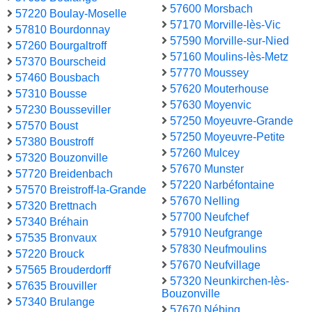
57600 Morsbach
57220 Boulay-Moselle
57170 Morville-lès-Vic
57810 Bourdonnay
57590 Morville-sur-Nied
57260 Bourgaltroff
57160 Moulins-lès-Metz
57370 Bourscheid
57770 Moussey
57460 Bousbach
57620 Mouterhouse
57310 Bousse
57630 Moyenvic
57230 Bousseviller
57250 Moyeuvre-Grande
57570 Boust
57250 Moyeuvre-Petite
57380 Boustroff
57260 Mulcey
57320 Bouzonville
57670 Munster
57720 Breidenbach
57220 Narbéfontaine
57570 Breistroff-la-Grande
57670 Nelling
57320 Brettnach
57700 Neufchef
57340 Bréhain
57910 Neufgrange
57535 Bronvaux
57830 Neufmoulins
57220 Brouck
57670 Neufvillage
57565 Brouderdorff
57320 Neunkirchen-lès-
57635 Brouviller
Bouzonville
57340 Brulange
57670 Nébing