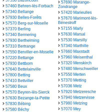
57530 Bazoncourt
57690 Marange-
57460 Behren-lès-Forbach
Zondrange
57340 Bellange
57420 Marieulles
57930 Belles-Forêts
57670 Marimont-lès-
Bénestroff
57570 Berg-sur-Moselle
57155 Marly
57370 Berling
57630 Marsal
57340 Bermering
57530 Marsilly
57930 Berthelming
57340 Marthille
57310 Bertrange
57660 Maxstadt
57550 Berviller-en-Moselle
57960 Meisenthal
57220 Bettange
57320 Menskirch
57930 Bettborn
57480 Merschweiller
57640 Bettelainville
57550 Merten
57800 Betting
57370 Metting
57410 Bettviller
57036 Metz
57580 Beux
57920 Metzeresche
57570 Beyren-lès-Sierck
57940 Metzervisse
57630 Bezange-la-Petite
57980 Metzing
57830 Bébing
57070 Mey
57580 Béchy