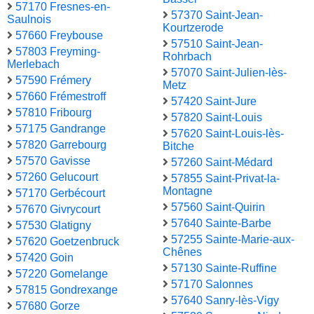
57170 Fresnes-en-
57370 Saint-Jean-
Saulnois
Kourtzerode
57660 Freybouse
57510 Saint-Jean-
57803 Freyming-
Rohrbach
Merlebach
57070 Saint-Julien-lès-
57590 Frémery
Metz
57660 Frémestroff
57420 Saint-Jure
57810 Fribourg
57820 Saint-Louis
57175 Gandrange
57620 Saint-Louis-lès-
57820 Garrebourg
Bitche
57570 Gavisse
57260 Saint-Médard
57260 Gelucourt
57855 Saint-Privat-la-
Montagne
57170 Gerbécourt
57560 Saint-Quirin
57670 Givrycourt
57640 Sainte-Barbe
57530 Glatigny
57255 Sainte-Marie-aux-
57620 Goetzenbruck
Chênes
57420 Goin
57130 Sainte-Ruffine
57220 Gomelange
57170 Salonnes
57815 Gondrexange
57640 Sanry-lès-Vigy
57680 Gorze