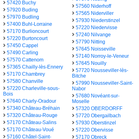
57420 Buchy
57560 Niderhoff
57920 Buding
57565 Niderviller
57970 Budling
57930 Niederstinzel
57400 Buhl-Lorraine
57220 Niedervisse
57170 Burlioncourt
57240 Nilvange
57220 Burtoncourt
57790 Nitting
57450 Cappel
57645 Noisseville
57490 Carling
57140 Norroy-le-Veneur
57570 Cattenom
57645 Nouilly
57365 Chailly-lès-Ennery
57720 Nousseviller-lès-
57170 Chambrey
Bitche
57580 Chanville
57990 Nousseviller-Saint-
57220 Charleville-sous-
Nabor
Bois
57680 Novéant-sur-
57640 Charly-Oradour
Moselle
57340 Château-Bréhain
57320 OBERDORFF
57320 Château-Rouge
57720 Obergailbach
57170 Château-Salins
57930 Oberstinzel
57170 Château-Voué
57220 Obervisse
57160 Châtel-Saint-
57170 Obreck