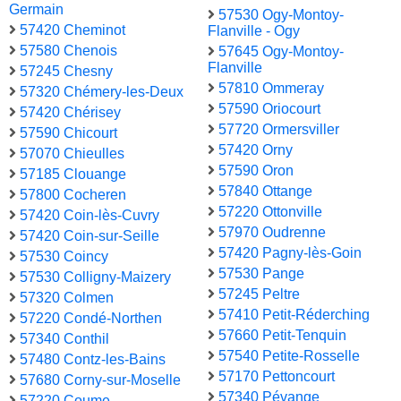
Germain
57530 Ogy-Montoy-
57420 Cheminot
Flanville - Ogy
57580 Chenois
57645 Ogy-Montoy-
Flanville
57245 Chesny
57810 Ommeray
57320 Chémery-les-Deux
57590 Oriocourt
57420 Chérisey
57720 Ormersviller
57590 Chicourt
57420 Orny
57070 Chieulles
57590 Oron
57185 Clouange
57840 Ottange
57800 Cocheren
57220 Ottonville
57420 Coin-lès-Cuvry
57970 Oudrenne
57420 Coin-sur-Seille
57420 Pagny-lès-Goin
57530 Coincy
57530 Pange
57530 Colligny-Maizery
57245 Peltre
57320 Colmen
57410 Petit-Réderching
57220 Condé-Northen
57660 Petit-Tenquin
57340 Conthil
57540 Petite-Rosselle
57480 Contz-les-Bains
57170 Pettoncourt
57680 Corny-sur-Moselle
57340 Pévange
57220 Coume