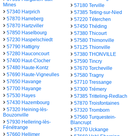
Mines
57180 Terville
57340 Harprich
57385 Teting-sur-Nied
57870 Harreberg
57220 Téterchen
57870 Hartzviller
57450 Théding
57850 Haselbourg
57380 Thicourt
57230 Haspelschiedt
57580 Thimonville
57790 Hattigny
57125 Thionville
57280 Hauconcourt
57380 THONVILLE
57400 Haut-Clocher
57590 Tincry
57480 Haute-Kontz
57670 Torcheville
57690 Haute-Vigneulles
57580 Tragny
57650 Havange
57710 Tressange
57700 Hayange
57300 Trémery
57530 Hayes
57385 Tritteling-Redlach
57430 Hazembourg
57870 Troisfontaines
57320 Heining-lès-
57320 Tromborn
Bouzonville
57560 Turquestein-
57930 Hellering-lès-
Blancrupt
Fénétrange
57270 Uckange
57660 Hellimer