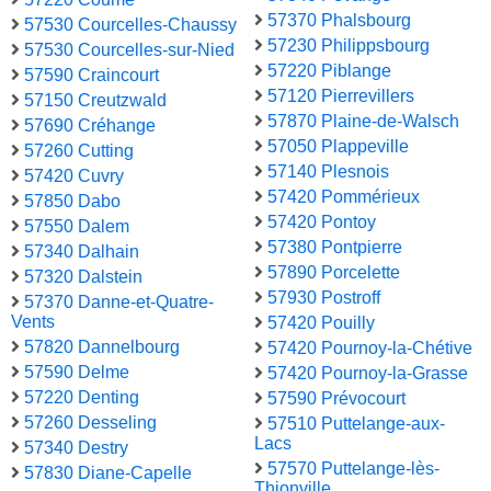
57370 Phalsbourg
57530 Courcelles-Chaussy
57230 Philippsbourg
57530 Courcelles-sur-Nied
57220 Piblange
57590 Craincourt
57120 Pierrevillers
57150 Creutzwald
57870 Plaine-de-Walsch
57690 Créhange
57050 Plappeville
57260 Cutting
57140 Plesnois
57420 Cuvry
57420 Pommérieux
57850 Dabo
57420 Pontoy
57550 Dalem
57380 Pontpierre
57340 Dalhain
57890 Porcelette
57320 Dalstein
57930 Postroff
57370 Danne-et-Quatre-
Vents
57420 Pouilly
57820 Dannelbourg
57420 Pournoy-la-Chétive
57590 Delme
57420 Pournoy-la-Grasse
57220 Denting
57590 Prévocourt
57260 Desseling
57510 Puttelange-aux-
Lacs
57340 Destry
57570 Puttelange-lès-
57830 Diane-Capelle
Thionville