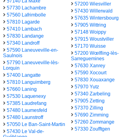
57140 La Maxe
57200 Wiesviller
57730 Lachambre
57430 Willerwald
57560 Lafrimbolle
57635 Wintersbourg
57810 Lagarde
57905 Wittring
57410 Lambach
57148 Woippy
57830 Landange
57915 Woustviller
57340 Landroff
57170 Wuisse
57590 Laneuveville-en-
57200 Wœlfling-lès-
Saulnois
Sarreguemines
57790 Laneuveville-lès-
57630 Xanrey
Lorquin
57590 Xocourt
57400 Langatte
57830 Xouaxange
57810 Languimberg
57970 Yutz
57660 Laning
57340 Zarbeling
57530 Laquenexy
57905 Zetting
57385 Laudrefang
57370 Zilling
57480 Laumesfeld
57690 Zimming
57480 Launstroff
57260 Zommange
57050 Le Ban-Saint-Martin
57330 Zoufftgen
57430 Le Val-de-
Guéblange