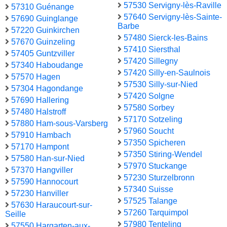
57530 Servigny-lès-Raville
57310 Guénange
57640 Servigny-lès-Sainte-
57690 Guinglange
Barbe
57220 Guinkirchen
57480 Sierck-les-Bains
57670 Guinzeling
57410 Siersthal
57405 Guntzviller
57420 Sillegny
57340 Haboudange
57420 Silly-en-Saulnois
57570 Hagen
57530 Silly-sur-Nied
57304 Hagondange
57420 Solgne
57690 Hallering
57580 Sorbey
57480 Halstroff
57170 Sotzeling
57880 Ham-sous-Varsberg
57960 Soucht
57910 Hambach
57350 Spicheren
57170 Hampont
57350 Stiring-Wendel
57580 Han-sur-Nied
57970 Stuckange
57370 Hangviller
57230 Sturzelbronn
57590 Hannocourt
57340 Suisse
57230 Hanviller
57525 Talange
57630 Haraucourt-sur-
57260 Tarquimpol
Seille
57980 Tenteling
57550 Hargarten-aux-