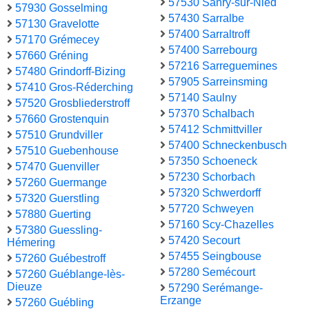
57530 Sanry-sur-Nied
57930 Gosselming
57430 Sarralbe
57130 Gravelotte
57400 Sarraltroff
57170 Grémecey
57400 Sarrebourg
57660 Gréning
57216 Sarreguemines
57480 Grindorff-Bizing
57905 Sarreinsming
57410 Gros-Réderching
57140 Saulny
57520 Grosbliederstroff
57370 Schalbach
57660 Grostenquin
57412 Schmittviller
57510 Grundviller
57400 Schneckenbusch
57510 Guebenhouse
57350 Schoeneck
57470 Guenviller
57230 Schorbach
57260 Guermange
57320 Schwerdorff
57320 Guerstling
57720 Schweyen
57880 Guerting
57160 Scy-Chazelles
57380 Guessling-
57420 Secourt
Hémering
57455 Seingbouse
57260 Guébestroff
57280 Semécourt
57260 Guéblange-lès-
Dieuze
57290 Serémange-
Erzange
57260 Guébling