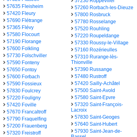
57230 Roppeviller
57635 Fleisheim
57260 Rorbach-les-Dieuze
57420 Fleury
57800 Rosbruck
57690 Flétrange
57780 Rosselange
57365 Flévy
57520 Rouhling
57580 Flocourt
57220 Roupeldange
57190 Florange
57330 Roussy-le-Village
57600 Folkling
57160 Rozérieulles
57730 Folschviller
57310 Rurange-lès-
Thionville
57590 Fonteny
57390 Russange
57650 Fontoy
57480 Rustroff
57600 Forbach
57420 Sailly-Achâtel
57590 Fossieux
57500 Saint-Avold
57830 Foulcrey
57580 Saint-Epvre
57220 Fouligny
57320 Saint-François-
57420 Foville
Lacroix
57670 Francaltroff
57830 Saint-Geoges
57790 Fraquelfing
57640 Saint-Hubert
57200 Frauenberg
57930 Saint-Jean-de-
57320 Freistroff
Bassel