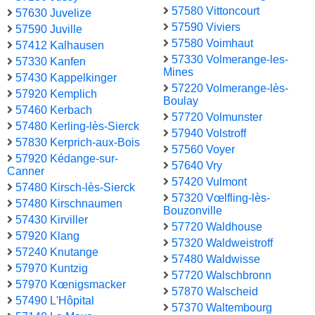
57580 Vittoncourt
57630 Juvelize
57590 Viviers
57590 Juville
57580 Voimhaut
57412 Kalhausen
57330 Volmerange-les-
57330 Kanfen
Mines
57430 Kappelkinger
57220 Volmerange-lès-
57920 Kemplich
Boulay
57460 Kerbach
57720 Volmunster
57480 Kerling-lès-Sierck
57940 Volstroff
57830 Kerprich-aux-Bois
57560 Voyer
57920 Kédange-sur-
57640 Vry
Canner
57420 Vulmont
57480 Kirsch-lès-Sierck
57320 Vœlfling-lès-
57480 Kirschnaumen
Bouzonville
57430 Kirviller
57720 Waldhouse
57920 Klang
57320 Waldweistroff
57240 Knutange
57480 Waldwisse
57970 Kuntzig
57720 Walschbronn
57970 Kœnigsmacker
57870 Walscheid
57490 L'Hôpital
57370 Waltembourg