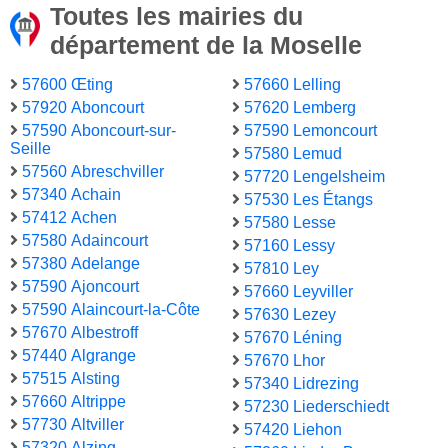
Toutes les mairies du
département de la Moselle
57600 Œting
57660 Lelling
57920 Aboncourt
57620 Lemberg
57590 Aboncourt-sur-
57590 Lemoncourt
Seille
57580 Lemud
57560 Abreschviller
57720 Lengelsheim
57340 Achain
57530 Les Étangs
57412 Achen
57580 Lesse
57580 Adaincourt
57160 Lessy
57380 Adelange
57810 Ley
57590 Ajoncourt
57660 Leyviller
57590 Alaincourt-la-Côte
57630 Lezey
57670 Albestroff
57670 Léning
57440 Algrange
57670 Lhor
57515 Alsting
57340 Lidrezing
57660 Altrippe
57230 Liederschiedt
57730 Altviller
57420 Liehon
57320 Alzing