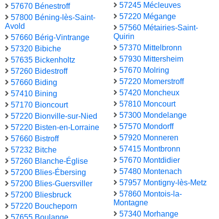
57245 Mécleuves
57670 Bénestroff
57220 Mégange
57800 Béning-lès-Saint-
Avold
57560 Métairies-Saint-
Quirin
57660 Bérig-Vintrange
57370 Mittelbronn
57320 Bibiche
57930 Mittersheim
57635 Bickenholtz
57670 Molring
57260 Bidestroff
57220 Momerstroff
57660 Biding
57420 Moncheux
57410 Bining
57810 Moncourt
57170 Bioncourt
57300 Mondelange
57220 Bionville-sur-Nied
57570 Mondorff
57220 Bisten-en-Lorraine
57920 Monneren
57660 Bistroff
57415 Montbronn
57232 Bitche
57670 Montdidier
57260 Blanche-Église
57480 Montenach
57200 Blies-Ébersing
57957 Montigny-lès-Metz
57200 Blies-Guersviller
57860 Montois-la-
57200 Bliesbruck
Montagne
57220 Boucheporn
57340 Morhange
57655 Boulange