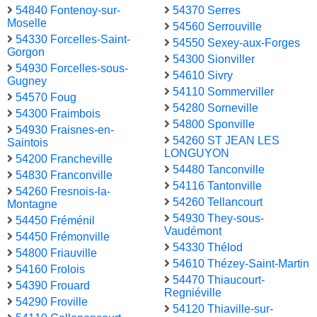
54840 Fontenoy-sur-
54370 Serres
Moselle
54560 Serrouville
54330 Forcelles-Saint-
54550 Sexey-aux-Forges
Gorgon
54300 Sionviller
54930 Forcelles-sous-
54610 Sivry
Gugney
54110 Sommerviller
54570 Foug
54280 Sorneville
54300 Fraimbois
54800 Sponville
54930 Fraisnes-en-
54260 ST JEAN LES
Saintois
LONGUYON
54200 Francheville
54480 Tanconville
54830 Franconville
54116 Tantonville
54260 Fresnois-la-
54260 Tellancourt
Montagne
54930 They-sous-
54450 Fréménil
Vaudémont
54450 Frémonville
54330 Thélod
54800 Friauville
54610 Thézey-Saint-Martin
54160 Frolois
54470 Thiaucourt-
54390 Frouard
Regniéville
54290 Froville
54120 Thiaville-sur-