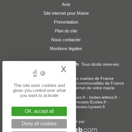
Avis
Site internet pour Mairie
Présentation
Plan du site
Nous contacter
Mentions légales
© 2019 - 2026
Adresses-Mairies.fr
. Tous droits réservés.
X
Hide cookie bann
Services :
-
Liste des adresses e-mails des mairies de France
-
Liste des adresses e-mails des intercommunalités de France
This site uses cookies and
-
Création ou refonte du site internet de votre mairie
gives you control over what
you want to activate
Sites partenaires
:
donneespubliques.fr
-
boites-lettres.fr
-
bureaux.boites-lettres.fr
-
Adresses-Ecoles.fr
-
Adresses-Colleges.fr
-
Adresses-Lycees.fr
OK, accept all
Un service édité par
Deny all cookies