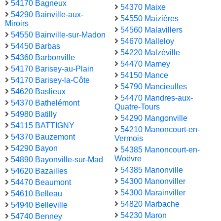
54170 Bagneux
54370 Maixe
54290 Bainville-aux-
54550 Maizières
Miroirs
54560 Malavillers
54550 Bainville-sur-Madon
54670 Malleloy
54450 Barbas
54220 Malzéville
54360 Barbonville
54470 Mamey
54170 Barisey-au-Plain
54150 Mance
54170 Barisey-la-Côte
54790 Mancieulles
54620 Baslieux
54470 Mandres-aux-
54370 Bathelémont
Quatre-Tours
54980 Batilly
54290 Mangonville
54115 BATTIGNY
54210 Manoncourt-en-
54370 Bauzemont
Vermois
54290 Bayon
54385 Manoncourt-en-
Woëvre
54890 Bayonville-sur-Mad
54385 Manonville
54620 Bazailles
54300 Manonviller
54470 Beaumont
54300 Marainviller
54610 Belleau
54820 Marbache
54940 Belleville
54230 Maron
54740 Benney