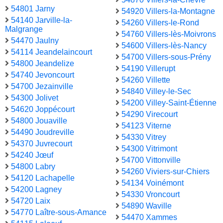
54801 Jarny
54920 Villers-la-Montagne
54140 Jarville-la-
54260 Villers-le-Rond
Malgrange
54760 Villers-lès-Moivrons
54470 Jaulny
54600 Villers-lès-Nancy
54114 Jeandelaincourt
54700 Villers-sous-Prény
54800 Jeandelize
54190 Villerupt
54740 Jevoncourt
54260 Villette
54700 Jezainville
54840 Villey-le-Sec
54300 Jolivet
54200 Villey-Saint-Étienne
54620 Joppécourt
54290 Virecourt
54800 Jouaville
54123 Viterne
54490 Joudreville
54330 Vitrey
54370 Juvrecourt
54300 Vitrimont
54240 Jœuf
54700 Vittonville
54800 Labry
54260 Viviers-sur-Chiers
54120 Lachapelle
54134 Voinémont
54200 Lagney
54330 Vroncourt
54720 Laix
54890 Waville
54770 Laître-sous-Amance
54470 Xammes