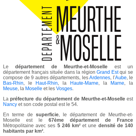
Le
département de Meurthe-et-Moselle
est un
département français située dans la région
Grand Est
qui se
compose de 9 autres départements, les
Ardennes
, l'
Aube
, le
Bas-Rhin
, le
Haut-Rhin
, la
Haute-Marne
, la
Marne
, la
Meuse
, la
Moselle
et les
Vosges
.
La
préfecture du département de Meurthe-et-Moselle
est
Nancy
et son code postal est le 54.
En terme de
superficie
, le département de Meurthe-et-
Moselle est le
67ème département de France
Métropolitaine avec ses
5 246 km²
et une
densité de 140
habitants par km²
.