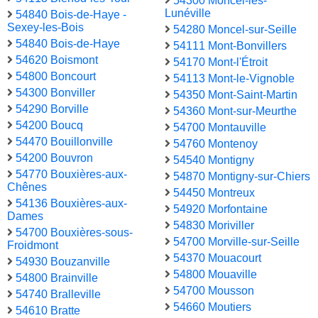
54300 Moncel-lès-
Lunéville
54840 Bois-de-Haye -
Sexey-les-Bois
54280 Moncel-sur-Seille
54840 Bois-de-Haye
54111 Mont-Bonvillers
54620 Boismont
54170 Mont-l'Étroit
54800 Boncourt
54113 Mont-le-Vignoble
54300 Bonviller
54350 Mont-Saint-Martin
54290 Borville
54360 Mont-sur-Meurthe
54200 Boucq
54700 Montauville
54470 Bouillonville
54760 Montenoy
54200 Bouvron
54540 Montigny
54770 Bouxières-aux-
54870 Montigny-sur-Chiers
Chênes
54450 Montreux
54136 Bouxières-aux-
54920 Morfontaine
Dames
54830 Moriviller
54700 Bouxières-sous-
54700 Morville-sur-Seille
Froidmont
54370 Mouacourt
54930 Bouzanville
54800 Mouaville
54800 Brainville
54700 Mousson
54740 Bralleville
54660 Moutiers
54610 Bratte