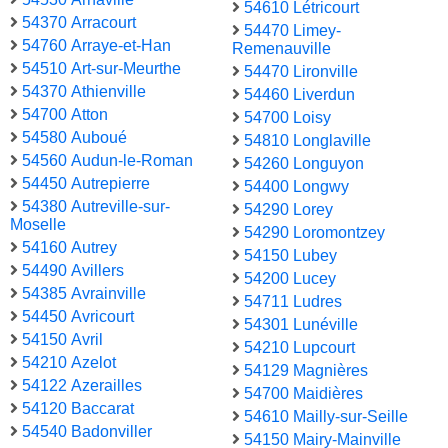
54610 Létricourt
54370 Arracourt
54470 Limey-
54760 Arraye-et-Han
Remenauville
54510 Art-sur-Meurthe
54470 Lironville
54370 Athienville
54460 Liverdun
54700 Atton
54700 Loisy
54580 Auboué
54810 Longlaville
54560 Audun-le-Roman
54260 Longuyon
54450 Autrepierre
54400 Longwy
54380 Autreville-sur-
54290 Lorey
Moselle
54290 Loromontzey
54160 Autrey
54150 Lubey
54490 Avillers
54200 Lucey
54385 Avrainville
54711 Ludres
54450 Avricourt
54301 Lunéville
54150 Avril
54210 Lupcourt
54210 Azelot
54129 Magnières
54122 Azerailles
54700 Maidières
54120 Baccarat
54610 Mailly-sur-Seille
54540 Badonviller
54150 Mairy-Mainville