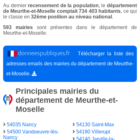
Au dernier
recensement de la population
, le
département
de Meurthe-et-Moselle comptait 734 403 habitants
, ce qui
le classe en
32ème position au niveau national
.
593 mairies
sont présentes dans le département de
Meurthe-et-Moselle.
Télécharger la liste des
adresses emails des mairies du département de Meurthe-
et-Moselle.
Principales mairies du
département de Meurthe-et-
Moselle
54035 Nancy
54130 Saint-Max
54500 Vandoeuvre-lès-
54190 Villerupt
Nancy
54140 Jarville-la-