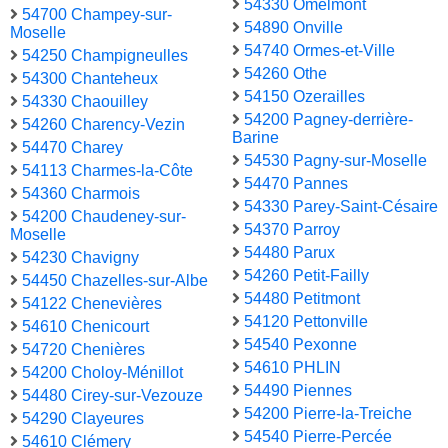
54330 Omelmont
54700 Champey-sur-
54890 Onville
Moselle
54740 Ormes-et-Ville
54250 Champigneulles
54260 Othe
54300 Chanteheux
54150 Ozerailles
54330 Chaouilley
54200 Pagney-derrière-
54260 Charency-Vezin
Barine
54470 Charey
54530 Pagny-sur-Moselle
54113 Charmes-la-Côte
54470 Pannes
54360 Charmois
54330 Parey-Saint-Césaire
54200 Chaudeney-sur-
54370 Parroy
Moselle
54480 Parux
54230 Chavigny
54260 Petit-Failly
54450 Chazelles-sur-Albe
54480 Petitmont
54122 Chenevières
54120 Pettonville
54610 Chenicourt
54540 Pexonne
54720 Chenières
54610 PHLIN
54200 Choloy-Ménillot
54490 Piennes
54480 Cirey-sur-Vezouze
54200 Pierre-la-Treiche
54290 Clayeures
54540 Pierre-Percée
54610 Clémery