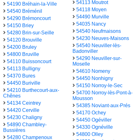
54113 Moutrot
54190 Bréhain-la-Ville
54118 Moyen
54540 Bréménil
54490 Murville
54290 Brémoncourt
54035 Nancy
54150 Briey
54540 Neufmaisons
54280 Brin-sur-Seille
54230 Neuves-Maisons
54120 Brouville
54540 Neuviller-lès-
54200 Bruley
Badonviller
54800 Bruville
54290 Neuviller-sur-
54110 Buissoncourt
Moselle
54113 Bulligny
54610 Nomeny
54370 Bures
54450 Nonhigny
54450 Buriville
54150 Norroy-le-Sec
54210 Burthecourt-aux-
54700 Norroy-lès-Pont-à-
Chênes
Mousson
54134 Ceintrey
54385 Noviant-aux-Prés
54420 Cerville
54170 Ochey
54230 Chaligny
54450 Ogéviller
54890 Chambley-
54330 Ognéville
Bussières
54800 Olley
54280 Champenoux