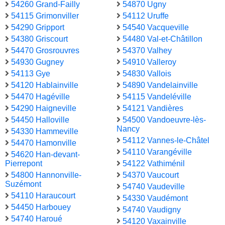
54260 Grand-Failly
54870 Ugny
54115 Grimonviller
54112 Uruffe
54290 Gripport
54540 Vacqueville
54380 Griscourt
54480 Val-et-Châtillon
54470 Grosrouvres
54370 Valhey
54930 Gugney
54910 Valleroy
54113 Gye
54830 Vallois
54120 Hablainville
54890 Vandelainville
54470 Hagéville
54115 Vandeléville
54290 Haigneville
54121 Vandières
54450 Halloville
54500 Vandoeuvre-lès-
Nancy
54330 Hammeville
54112 Vannes-le-Châtel
54470 Hamonville
54110 Varangéville
54620 Han-devant-
Pierrepont
54122 Vathiménil
54800 Hannonville-
54370 Vaucourt
Suzémont
54740 Vaudeville
54110 Haraucourt
54330 Vaudémont
54450 Harbouey
54740 Vaudigny
54740 Haroué
54120 Vaxainville