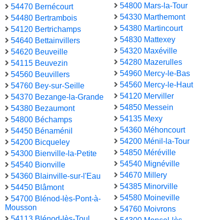
54800 Mars-la-Tour
54470 Bernécourt
54330 Marthemont
54480 Bertrambois
54380 Martincourt
54120 Bertrichamps
54830 Mattexey
54640 Bettainvillers
54320 Maxéville
54620 Beuveille
54280 Mazerulles
54115 Beuvezin
54960 Mercy-le-Bas
54560 Beuvillers
54560 Mercy-le-Haut
54760 Bey-sur-Seille
54120 Merviller
54370 Bezange-la-Grande
54850 Messein
54380 Bezaumont
54135 Mexy
54800 Béchamps
54360 Méhoncourt
54450 Bénaménil
54200 Ménil-la-Tour
54200 Bicqueley
54850 Méréville
54300 Bienville-la-Petite
54540 Mignéville
54540 Bionville
54670 Millery
54360 Blainville-sur-l'Eau
54385 Minorville
54450 Blâmont
54580 Moineville
54700 Blénod-lès-Pont-à-
Mousson
54760 Moivrons
54113 Blénod-lès-Toul