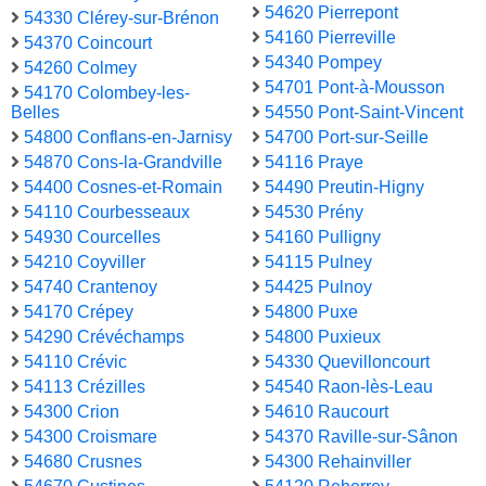
54620 Pierrepont
54330 Clérey-sur-Brénon
54160 Pierreville
54370 Coincourt
54340 Pompey
54260 Colmey
54701 Pont-à-Mousson
54170 Colombey-les-
Belles
54550 Pont-Saint-Vincent
54800 Conflans-en-Jarnisy
54700 Port-sur-Seille
54870 Cons-la-Grandville
54116 Praye
54400 Cosnes-et-Romain
54490 Preutin-Higny
54110 Courbesseaux
54530 Prény
54930 Courcelles
54160 Pulligny
54210 Coyviller
54115 Pulney
54740 Crantenoy
54425 Pulnoy
54170 Crépey
54800 Puxe
54290 Crévéchamps
54800 Puxieux
54110 Crévic
54330 Quevilloncourt
54113 Crézilles
54540 Raon-lès-Leau
54300 Crion
54610 Raucourt
54300 Croismare
54370 Raville-sur-Sânon
54680 Crusnes
54300 Rehainviller