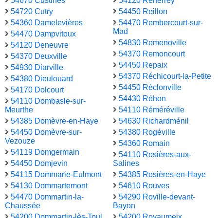
54670 Custines
54120 Reherrey
54720 Cutry
54450 Reillon
54360 Damelevières
54470 Rembercourt-sur-
Mad
54470 Dampvitoux
54830 Remenoville
54120 Deneuvre
54370 Remoncourt
54370 Deuxville
54450 Repaix
54930 Diarville
54370 Réchicourt-la-Petite
54380 Dieulouard
54450 Réclonville
54170 Dolcourt
54430 Réhon
54110 Dombasle-sur-
Meurthe
54110 Réméréville
54385 Domèvre-en-Haye
54630 Richardménil
54450 Domèvre-sur-
54380 Rogéville
Vezouze
54360 Romain
54119 Domgermain
54110 Rosières-aux-
54450 Domjevin
Salines
54115 Dommarie-Eulmont
54385 Rosières-en-Haye
54130 Dommartemont
54610 Rouves
54470 Dommartin-la-
54290 Roville-devant-
Chaussée
Bayon
54200 Dommartin-lès-Toul
54200 Royaumeix