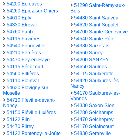
54200 Écrouves
54290 Saint-Rémy-aux-
54260 Épiez-sur-Chiers
Bois
54610 Éply
54480 Saint-Sauveur
54330 Étreval
54620 Saint-Supplet
54760 Faulx
54700 Sainte-Geneviève
54115 Favières
54540 Sainte-Pôle
54540 Fenneviller
54380 Saizerais
54210 Ferrières
54560 Sancy
54470 Fey-en-Haye
54200 SANZEY
54115 Fécocourt
54650 Saulnes
54560 Fillières
54115 Saulxerotte
54110 Flainval
54420 Saulxures-lès-
Nancy
54630 Flavigny-sur-
Moselle
54170 Saulxures-lès-
Vannes
54710 Fléville-devant-
Nancy
54330 Saxon-Sion
54150 Fléville-Lixières
54280 Seichamps
54122 Flin
54470 Seicheprey
54470 Flirey
54170 Selaincourt
54122 Fontenoy-la-Joûte
54830 Seranville