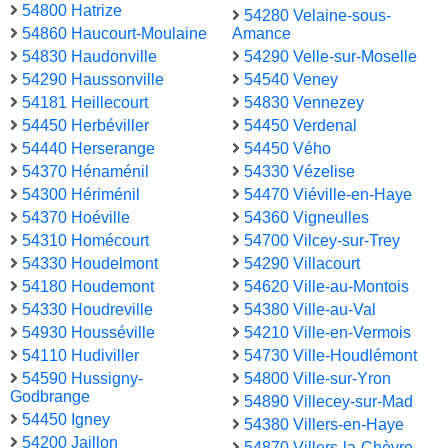
54800 Hatrize
54280 Velaine-sous-
54860 Haucourt-Moulaine
Amance
54830 Haudonville
54290 Velle-sur-Moselle
54290 Haussonville
54540 Veney
54181 Heillecourt
54830 Vennezey
54450 Herbéviller
54450 Verdenal
54440 Herserange
54450 Vého
54370 Hénaménil
54330 Vézelise
54300 Hériménil
54470 Viéville-en-Haye
54370 Hoéville
54360 Vigneulles
54310 Homécourt
54700 Vilcey-sur-Trey
54330 Houdelmont
54290 Villacourt
54180 Houdemont
54620 Ville-au-Montois
54330 Houdreville
54380 Ville-au-Val
54930 Housséville
54210 Ville-en-Vermois
54110 Hudiviller
54730 Ville-Houdlémont
54590 Hussigny-
54800 Ville-sur-Yron
Godbrange
54890 Villecey-sur-Mad
54450 Igney
54380 Villers-en-Haye
54200 Jaillon
54870 Villers-la-Chèvre