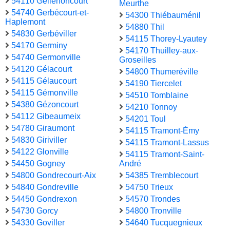
54110 Gellenoncourt
Meurthe
54740 Gerbécourt-et-
54300 Thiébauménil
Haplemont
54880 Thil
54830 Gerbéviller
54115 Thorey-Lyautey
54170 Germiny
54170 Thuilley-aux-
54740 Germonville
Groseilles
54120 Gélacourt
54800 Thumeréville
54115 Gélaucourt
54190 Tiercelet
54115 Gémonville
54510 Tomblaine
54380 Gézoncourt
54210 Tonnoy
54112 Gibeaumeix
54201 Toul
54780 Giraumont
54115 Tramont-Émy
54830 Giriviller
54115 Tramont-Lassus
54122 Glonville
54115 Tramont-Saint-
54450 Gogney
André
54800 Gondrecourt-Aix
54385 Tremblecourt
54840 Gondreville
54750 Trieux
54450 Gondrexon
54570 Trondes
54730 Gorcy
54800 Tronville
54330 Goviller
54640 Tucquegnieux