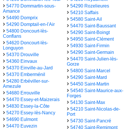
54770 Dommartin-sous-
54290 Rozelieures
Amance
54210 Saffais
54490 Domprix
54580 Saint-Ail
54290 Domptail-en-l'Air
54470 Saint-Baussant
54800 Doncourt-lès-
54290 Saint-Boingt
Conflans
54950 Saint-Clément
54620 Doncourt-lès-
54930 Saint-Firmin
Longuyon
54290 Saint-Germain
54370 Drouville
54470 Saint-Julien-lès-
54360 Einvaux
Gorze
54370 Einville-au-Jard
54800 Saint-Marcel
54370 Emberménil
54290 Saint-Mard
54280 Erbéviller-sur-
54450 Saint-Martin
Amezule
54540 Saint-Maurice-aux-
54680 Errouville
Forges
54470 Essey-et-Maizerais
54130 Saint-Max
54830 Essey-la-Côte
54210 Saint-Nicolas-de-
54270 Essey-lès-Nancy
Port
54690 Eulmont
54730 Saint-Pancré
54470 Euvezin
54740 Saint-Remimont