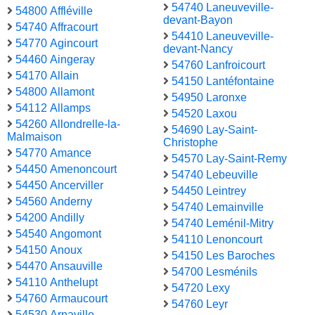
54740 Laneuveville-
54800 Affléville
devant-Bayon
54740 Affracourt
54410 Laneuveville-
54770 Agincourt
devant-Nancy
54460 Aingeray
54760 Lanfroicourt
54170 Allain
54150 Lantéfontaine
54800 Allamont
54950 Laronxe
54112 Allamps
54520 Laxou
54260 Allondrelle-la-
54690 Lay-Saint-
Malmaison
Christophe
54770 Amance
54570 Lay-Saint-Remy
54450 Amenoncourt
54740 Lebeuville
54450 Ancerviller
54450 Leintrey
54560 Anderny
54740 Lemainville
54200 Andilly
54740 Leménil-Mitry
54540 Angomont
54110 Lenoncourt
54150 Anoux
54150 Les Baroches
54470 Ansauville
54700 Lesménils
54110 Anthelupt
54720 Lexy
54760 Armaucourt
54760 Leyr
54530 Arnaville