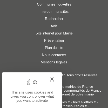
Communes nouvelles
Intercommunalités
Rechercher
Avis
Site internet pour Mairie
Présentation
Plan du site
Nous contacter
Mentions légales
© 2019 - 2026
Adresses-Mairies.fr
. Tous droits réservés.
X
Hide cookie bann
Services :
-
Liste des adresses e-mails des mairies de France
-
Liste des adresses e-mails des intercommunalités de France
This site uses cookies and
-
Création ou refonte du site internet de votre mairie
gives you control over what
you want to activate
Sites partenaires
:
donneespubliques.fr
-
boites-lettres.fr
-
bureaux.boites-lettres.fr
-
Adresses-Ecoles.fr
-