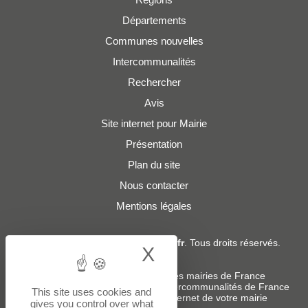
Départements
Communes nouvelles
Intercommunalités
Rechercher
Avis
Site internet pour Mairie
Présentation
Plan du site
Nous contacter
Mentions légales
© 2019 - 2026
Adresses-Mairies.fr
. Tous droits réservés.
X
Hide cookie bann
Services :
-
Liste des adresses e-mails des mairies de France
-
Liste des adresses e-mails des intercommunalités de France
This site uses cookies and
-
Création ou refonte du site internet de votre mairie
gives you control over what