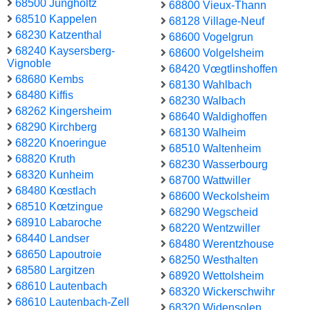
68500 Jungholtz
68800 Vieux-Thann
68510 Kappelen
68128 Village-Neuf
68230 Katzenthal
68600 Vogelgrun
68240 Kaysersberg-
68600 Volgelsheim
Vignoble
68420 Vœgtlinshoffen
68680 Kembs
68130 Wahlbach
68480 Kiffis
68230 Walbach
68262 Kingersheim
68640 Waldighoffen
68290 Kirchberg
68130 Walheim
68220 Knoeringue
68510 Waltenheim
68820 Kruth
68230 Wasserbourg
68320 Kunheim
68700 Wattwiller
68480 Kœstlach
68600 Weckolsheim
68510 Kœtzingue
68290 Wegscheid
68910 Labaroche
68220 Wentzwiller
68440 Landser
68480 Werentzhouse
68650 Lapoutroie
68250 Westhalten
68580 Largitzen
68920 Wettolsheim
68610 Lautenbach
68320 Wickerschwihr
68610 Lautenbach-Zell
68320 Widensolen