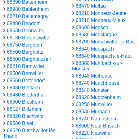
68390 Battenheim
68470 Mollau
68980 Beblenheim
68210 Montreux-Jeune
68210 Bellemagny
68210 Montreux-Vieux
68480 Bendorf
68690 Moosch
68630 Bennwihr
68580 Mooslargue
68130 Berentzwiller
68790 Morschwiller-le-Bas
68750 Bergheim
68640 Muespach
68500 Bergholtz
68640 Muespach-le-Haut
68500 Bergholtzzell
68380 Muhlbach-sur-
68210 Bernwiller
Munster
68500 Berrwiller
68948 Mulhouse
68560 Bettendorf
68740 Munchhouse
68480 Bettlach
68140 Munster
68480 Biederthal
68320 Muntzenheim
68600 Biesheim
68250 Munwiller
68127 Biltzheim
68530 Murbach
68320 Bischwihr
68740 Nambsheim
68580 Bisel
68600 Neuf-Brisach
68620 Bitschwiller-lès-
68220 Neuwiller
Thann