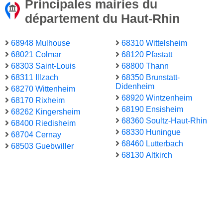
Principales mairies du
département du Haut-Rhin
68948 Mulhouse
68310 Wittelsheim
68021 Colmar
68120 Pfastatt
68303 Saint-Louis
68800 Thann
68311 Illzach
68350 Brunstatt-
Didenheim
68270 Wittenheim
68920 Wintzenheim
68170 Rixheim
68190 Ensisheim
68262 Kingersheim
68360 Soultz-Haut-Rhin
68400 Riedisheim
68330 Huningue
68704 Cernay
68460 Lutterbach
68503 Guebwiller
68130 Altkirch