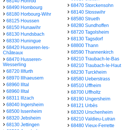
68140 Hohrod
68470 Storckensohn
68490 Hombourg
68140 Stosswihr
68180 Horbourg-Wihr
68580 Strueth
68125 Houssen
68280 Sundhoffen
68150 Hunawihr
68720 Tagolsheim
68130 Hundsbach
68130 Tagsdorf
68330 Huningue
68800 Thann
68420 Husseren-les-
68590 Thannenkirch
Châteaux
68210 Traubach-le-Bas
68470 Husseren-
Wesserling
68210 Traubach-le-Haut
68720 Illfurth
68230 Turckheim
68970 Illhaeusern
68580 Ueberstrass
68960 Illtal
68510 Uffheim
68960 Illtal
68700 Uffholtz
68311 Illzach
68190 Ungersheim
68040 Ingersheim
68121 Urbès
68500 Issenheim
68320 Urschenheim
68320 Jebsheim
68210 Valdieu-Lutran
68130 Jettingen
68480 Vieux-Ferrette