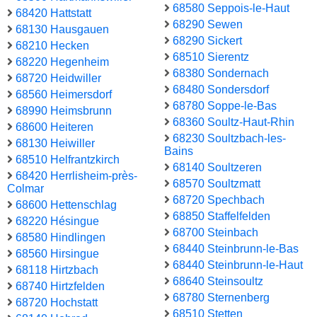
68580 Seppois-le-Haut
68420 Hattstatt
68290 Sewen
68130 Hausgauen
68290 Sickert
68210 Hecken
68510 Sierentz
68220 Hegenheim
68380 Sondernach
68720 Heidwiller
68480 Sondersdorf
68560 Heimersdorf
68780 Soppe-le-Bas
68990 Heimsbrunn
68360 Soultz-Haut-Rhin
68600 Heiteren
68230 Soultzbach-les-
68130 Heiwiller
Bains
68510 Helfrantzkirch
68140 Soultzeren
68420 Herrlisheim-près-
68570 Soultzmatt
Colmar
68720 Spechbach
68600 Hettenschlag
68850 Staffelfelden
68220 Hésingue
68700 Steinbach
68580 Hindlingen
68440 Steinbrunn-le-Bas
68560 Hirsingue
68440 Steinbrunn-le-Haut
68118 Hirtzbach
68640 Steinsoultz
68740 Hirtzfelden
68780 Sternenberg
68720 Hochstatt
68510 Stetten