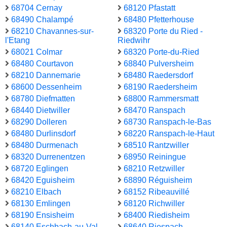
68704 Cernay
68120 Pfastatt
68490 Chalampé
68480 Pfetterhouse
68210 Chavannes-sur-
68320 Porte du Ried -
l'Etang
Riedwihr
68021 Colmar
68320 Porte-du-Ried
68480 Courtavon
68840 Pulversheim
68210 Dannemarie
68480 Raedersdorf
68600 Dessenheim
68190 Raedersheim
68780 Diefmatten
68800 Rammersmatt
68440 Dietwiller
68470 Ranspach
68290 Dolleren
68730 Ranspach-le-Bas
68480 Durlinsdorf
68220 Ranspach-le-Haut
68480 Durmenach
68510 Rantzwiller
68320 Durrenentzen
68950 Reiningue
68720 Eglingen
68210 Retzwiller
68420 Eguisheim
68890 Réguisheim
68210 Elbach
68152 Ribeauvillé
68130 Emlingen
68120 Richwiller
68190 Ensisheim
68400 Riedisheim
68140 Eschbach-au-Val
68640 Riespach