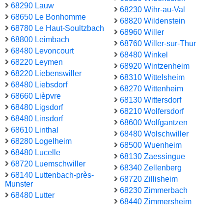
68290 Lauw
68230 Wihr-au-Val
68650 Le Bonhomme
68820 Wildenstein
68780 Le Haut-Soultzbach
68960 Willer
68800 Leimbach
68760 Willer-sur-Thur
68480 Levoncourt
68480 Winkel
68220 Leymen
68920 Wintzenheim
68220 Liebenswiller
68310 Wittelsheim
68480 Liebsdorf
68270 Wittenheim
68660 Lièpvre
68130 Wittersdorf
68480 Ligsdorf
68210 Wolfersdorf
68480 Linsdorf
68600 Wolfgantzen
68610 Linthal
68480 Wolschwiller
68280 Logelheim
68500 Wuenheim
68480 Lucelle
68130 Zaessingue
68720 Luemschwiller
68340 Zellenberg
68140 Luttenbach-près-
68720 Zillisheim
Munster
68230 Zimmerbach
68480 Lutter
68440 Zimmersheim