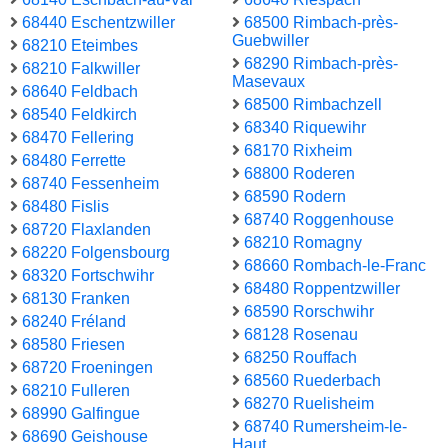
68440 Eschentzwiller
68500 Rimbach-près-
Guebwiller
68210 Eteimbes
68290 Rimbach-près-
68210 Falkwiller
Masevaux
68640 Feldbach
68500 Rimbachzell
68540 Feldkirch
68340 Riquewihr
68470 Fellering
68170 Rixheim
68480 Ferrette
68800 Roderen
68740 Fessenheim
68590 Rodern
68480 Fislis
68740 Roggenhouse
68720 Flaxlanden
68210 Romagny
68220 Folgensbourg
68660 Rombach-le-Franc
68320 Fortschwihr
68480 Roppentzwiller
68130 Franken
68590 Rorschwihr
68240 Fréland
68128 Rosenau
68580 Friesen
68250 Rouffach
68720 Froeningen
68560 Ruederbach
68210 Fulleren
68270 Ruelisheim
68990 Galfingue
68740 Rumersheim-le-
68690 Geishouse
Haut