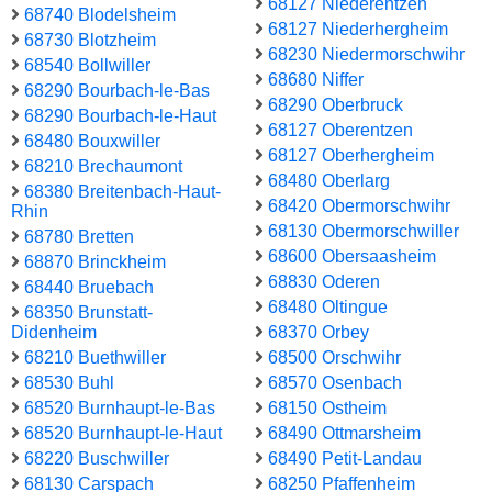
68127 Niederentzen
68740 Blodelsheim
68127 Niederhergheim
68730 Blotzheim
68230 Niedermorschwihr
68540 Bollwiller
68680 Niffer
68290 Bourbach-le-Bas
68290 Oberbruck
68290 Bourbach-le-Haut
68127 Oberentzen
68480 Bouxwiller
68127 Oberhergheim
68210 Brechaumont
68480 Oberlarg
68380 Breitenbach-Haut-
68420 Obermorschwihr
Rhin
68130 Obermorschwiller
68780 Bretten
68600 Obersaasheim
68870 Brinckheim
68830 Oderen
68440 Bruebach
68480 Oltingue
68350 Brunstatt-
Didenheim
68370 Orbey
68210 Buethwiller
68500 Orschwihr
68530 Buhl
68570 Osenbach
68520 Burnhaupt-le-Bas
68150 Ostheim
68520 Burnhaupt-le-Haut
68490 Ottmarsheim
68220 Buschwiller
68490 Petit-Landau
68130 Carspach
68250 Pfaffenheim