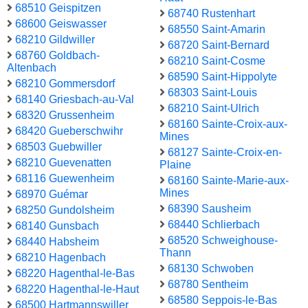
68510 Geispitzen
68740 Rustenhart
68600 Geiswasser
68550 Saint-Amarin
68210 Gildwiller
68720 Saint-Bernard
68760 Goldbach-
68210 Saint-Cosme
Altenbach
68590 Saint-Hippolyte
68210 Gommersdorf
68303 Saint-Louis
68140 Griesbach-au-Val
68210 Saint-Ulrich
68320 Grussenheim
68160 Sainte-Croix-aux-
68420 Gueberschwihr
Mines
68503 Guebwiller
68127 Sainte-Croix-en-
68210 Guevenatten
Plaine
68116 Guewenheim
68160 Sainte-Marie-aux-
Mines
68970 Guémar
68390 Sausheim
68250 Gundolsheim
68440 Schlierbach
68140 Gunsbach
68520 Schweighouse-
68440 Habsheim
Thann
68210 Hagenbach
68130 Schwoben
68220 Hagenthal-le-Bas
68780 Sentheim
68220 Hagenthal-le-Haut
68580 Seppois-le-Bas
68500 Hartmannswiller