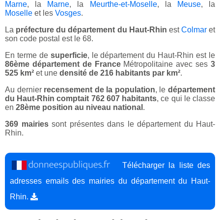
Marne
, la
Marne
, la
Meurthe-et-Moselle
, la
Meuse
, la
Moselle
et les
Vosges
.
La
préfecture du département du Haut-Rhin
est
Colmar
et
son code postal est le 68.
En terme de
superficie
, le département du Haut-Rhin est le
86ème département de France
Métropolitaine avec ses
3
525 km²
et une
densité de 216 habitants par km²
.
Au dernier
recensement de la population
, le
département
du Haut-Rhin comptait 762 607 habitants
, ce qui le classe
en
28ème position au niveau national
.
369 mairies
sont présentes dans le département du Haut-
Rhin.
Télécharger la liste des
adresses emails des mairies du département du Haut-
Rhin.