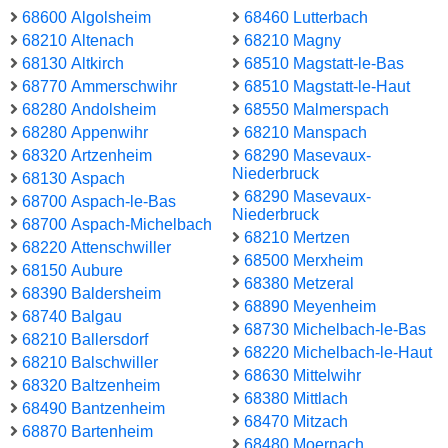
68600 Algolsheim
68460 Lutterbach
68210 Altenach
68210 Magny
68130 Altkirch
68510 Magstatt-le-Bas
68770 Ammerschwihr
68510 Magstatt-le-Haut
68280 Andolsheim
68550 Malmerspach
68280 Appenwihr
68210 Manspach
68320 Artzenheim
68290 Masevaux-
Niederbruck
68130 Aspach
68290 Masevaux-
68700 Aspach-le-Bas
Niederbruck
68700 Aspach-Michelbach
68210 Mertzen
68220 Attenschwiller
68500 Merxheim
68150 Aubure
68380 Metzeral
68390 Baldersheim
68890 Meyenheim
68740 Balgau
68730 Michelbach-le-Bas
68210 Ballersdorf
68220 Michelbach-le-Haut
68210 Balschwiller
68630 Mittelwihr
68320 Baltzenheim
68380 Mittlach
68490 Bantzenheim
68470 Mitzach
68870 Bartenheim
68480 Moernach