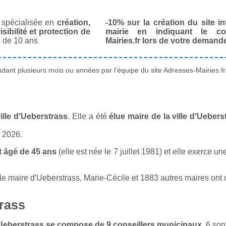
spécialisée en
création,
-10% sur la création du site in
isibilité et protection de
mairie en indiquant le co
 de 10 ans
Mairies.fr lors de votre demand
ant plusieurs mois ou années par l'équipe du site Adresses-Mairies.fr
ille d'Ueberstrass
. Elle a été
élue maire de la ville d'Ueber
n 2026.
t âgé de 45 ans
(elle est née le 7 juillet 1981) et elle exerce u
 maire d'Ueberstrass, Marie-Cécile et 1883 autres maires ont un
trass
d'Ueberstrass se compose de 9 conseillers municipaux
. 6 so