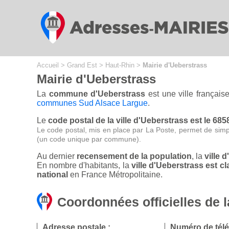
Cookies management panel
Accueil
>
Grand Est
>
Haut-Rhin
>
Mairie d'Ueberstrass
Mairie d'Ueberstrass
La
commune d'Ueberstrass
est une ville françai
communes Sud Alsace Largue
.
Le
code postal de la ville d'Ueberstrass est le 685
Le code postal, mis en place par La Poste, permet de simp
(un code unique par commune).
Au dernier
recensement de la population
, la
ville 
En nombre d'habitants, la
ville d'Ueberstrass est 
national
en France Métropolitaine.
Coordonnées officielles de l
Adresse postale :
Numéro de tél