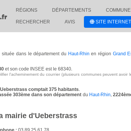
RÉGIONS
DÉPARTEMENTS
COMMUNE
RECHERCHER
AVIS
SITE INTERNET
se située dans le département du
Haut-Rhin
en région
Grand E
80
et son code INSEE est le 68340.
lifier l'acheminement du courrier (plusieurs communes peuvent avoir l
d'Ueberstrass comptait 375 habitants
.
classée 303ème dans son département
du
Haut-Rhin
,
2224ème
a mairie d'Ueberstrass
éphone :
03 89 25 61 78