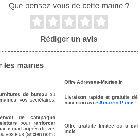
Que pensez-vous de cette mairie ?
Rédiger un avis
 les mairies
Offre Adresses-Mairies.fr
urnitures de bureau
au
Livraison rapide et gratuite 
mairies
, vos secrétaires,
minimum avec
Amazon Prime
envoi de campagne
letters
pour
renforcer
Offre gratuite limitée ou à par
ar e-mail
auprès de vos
mois
ou vos élus (ancien nom :