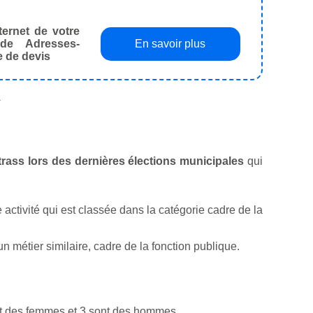
ternet de votre
de Adresses-
En savoir plus
e de devis
.
strass lors des dernières élections municipales
qui
ne activité qui est classée dans la catégorie cadre de la
 métier similaire, cadre de la fonction publique.
nt des femmes et 3 sont des hommes.