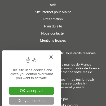
Avis
Site internet pour Mairie
Présentation
Plan du site
Nous contacter
Mentions légales
© 2019 - 2026
Adresses-Mairies.fr
. Tous droits réservés.
X
Hide cookie bann
Services :
-
Liste des adresses e-mails des mairies de France
-
Liste des adresses e-mails des intercommunalités de France
This site uses cookies and
-
Création ou refonte du site internet de votre mairie
gives you control over what
you want to activate
Sites partenaires
:
donneespubliques.fr
-
boites-lettres.fr
-
bureaux.boites-lettres.fr
-
Adresses-Ecoles.fr
-
Adresses-Colleges.fr
-
Adresses-Lycees.fr
OK, accept all
Un service édité par
Deny all cookies