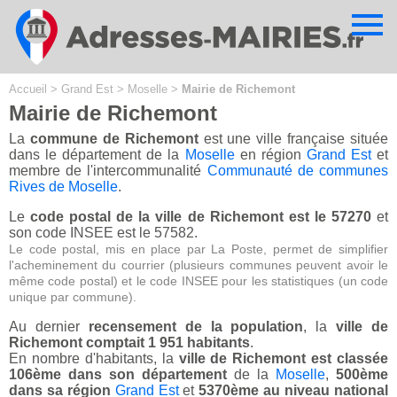
Cookies management panel
Accueil
>
Grand Est
>
Moselle
>
Mairie de Richemont
Mairie de Richemont
La
commune de Richemont
est une ville française située
dans le département de la
Moselle
en région
Grand Est
et
membre de l'intercommunalité
Communauté de communes
Rives de Moselle
.
Le
code postal de la ville de Richemont est le 57270
et
son code INSEE est le 57582.
Le code postal, mis en place par La Poste, permet de simplifier
l'acheminement du courrier (plusieurs communes peuvent avoir le
même code postal) et le code INSEE pour les statistiques (un code
unique par commune).
Au dernier
recensement de la population
, la
ville de
Richemont comptait 1 951 habitants
.
En nombre d'habitants, la
ville de Richemont est classée
106ème dans son département
de la
Moselle
,
500ème
dans sa région
Grand Est
et
5370ème au niveau national