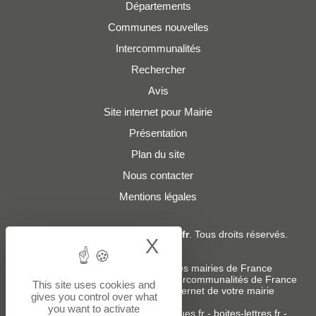
Départements
Communes nouvelles
Intercommunalités
Rechercher
Avis
Site internet pour Mairie
Présentation
Plan du site
Nous contacter
Mentions légales
© 2019 - 2026
Adresses-Mairies.fr
. Tous droits réservés.
X
Hide cookie bann
Services :
-
Liste des adresses e-mails des mairies de France
-
Liste des adresses e-mails des intercommunalités de France
This site uses cookies and
-
Création ou refonte du site internet de votre mairie
gives you control over what
you want to activate
Sites partenaires
:
donneespubliques.fr
-
boites-lettres.fr
-