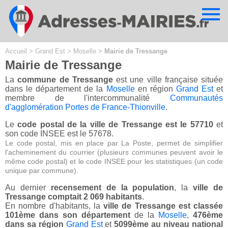
Cookies management panel
Accueil
>
Grand Est
>
Moselle
>
Mairie de Tressange
Mairie de Tressange
La
commune de Tressange
est une ville française située
dans le département de la
Moselle
en région
Grand Est
et
membre de l'intercommunalité
Communautés
d'agglomération Portes de France-Thionville
.
Le
code postal de la ville de Tressange est le 57710
et
son code INSEE est le 57678.
Le code postal, mis en place par La Poste, permet de simplifier
l'acheminement du courrier (plusieurs communes peuvent avoir le
même code postal) et le code INSEE pour les statistiques (un code
unique par commune).
Au dernier
recensement de la population
, la
ville de
Tressange comptait 2 069 habitants
.
En nombre d'habitants, la
ville de Tressange est classée
101ème dans son département
de la
Moselle
,
476ème
dans sa région
Grand Est
et
5099ème au niveau national