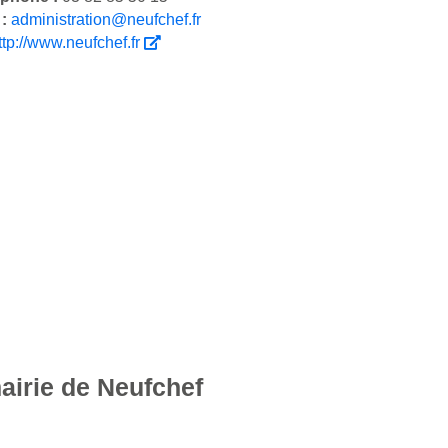
 :
administration@neufchef.fr
ttp://www.neufchef.fr
airie de Neufchef