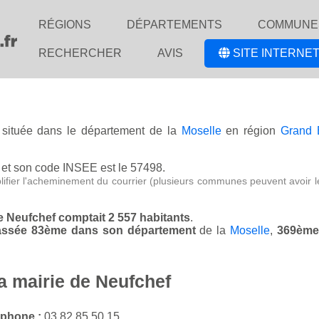
RÉGIONS
DÉPARTEMENTS
COMMUNE
RECHERCHER
AVIS
SITE INTERNET
e située dans le département de la
Moselle
en région
Grand 
et son code INSEE est le 57498.
lifier l'acheminement du courrier (plusieurs communes peuvent avoir l
de Neufchef comptait 2 557 habitants
.
classée 83ème dans son département
de la
Moselle
,
369ème
a mairie de Neufchef
éphone :
03 82 85 50 15