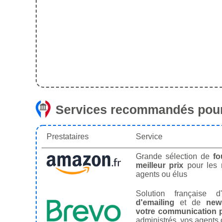
Services recommandés pour
Prestataires
Service
Grande sélection de
fo
meilleur prix
pour les
agents ou élus
Solution française d'
d'emailing
et de
news
votre communication p
administrés, vos agents 