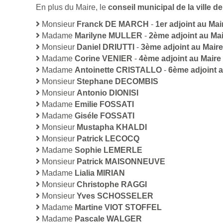
En plus du Maire, le
conseil municipal de la ville
Monsieur
Franck DE MARCH
-
1er adjoint au Mai
Madame
Marilyne MULLER
-
2ème adjoint au Ma
Monsieur
Daniel DRIUTTI
-
3ème adjoint au Maire
Madame
Corine VENIER
-
4ème adjoint au Maire
Madame
Antoinette CRISTALLO
-
6ème adjoint a
Monsieur
Stephane DECOMBIS
Monsieur
Antonio DIONISI
Madame
Emilie FOSSATI
Madame
Giséle FOSSATI
Monsieur
Mustapha KHALDI
Monsieur
Patrick LECOCQ
Madame
Sophie LEMERLE
Monsieur
Patrick MAISONNEUVE
Madame
Lialia MIRIAN
Monsieur
Christophe RAGGI
Monsieur
Yves SCHOSSELER
Madame
Martine VIOT STOFFEL
Madame
Pascale WALGER