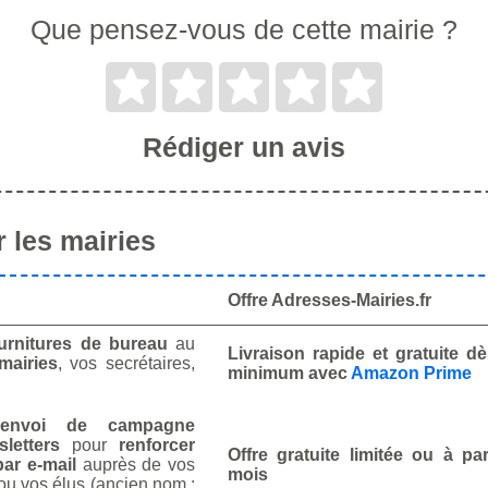
Que pensez-vous de cette mairie ?
Rédiger un avis
 les mairies
Offre Adresses-Mairies.fr
urnitures de bureau
au
Livraison rapide et gratuite 
mairies
, vos secrétaires,
minimum avec
Amazon Prime
envoi de campagne
letters
pour
renforcer
Offre gratuite limitée ou à par
ar e-mail
auprès de vos
mois
ou vos élus (ancien nom :