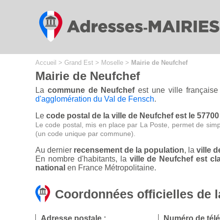
Cookies management panel
Accueil
>
Grand Est
>
Moselle
>
Mairie de Neufchef
Mairie de Neufchef
La
commune de Neufchef
est une ville français
d'agglomération du Val de Fensch
.
Le
code postal de la ville de Neufchef est le 57700
Le code postal, mis en place par La Poste, permet de simp
(un code unique par commune).
Au dernier
recensement de la population
, la
ville 
En nombre d'habitants, la
ville de Neufchef est 
national
en France Métropolitaine.
Coordonnées officielles de l
Adresse postale :
Numéro de tél