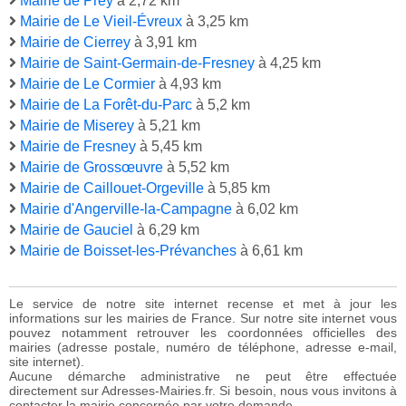
Mairie de Prey
à 2,72 km
Mairie de Le Vieil-Évreux
à 3,25 km
Mairie de Cierrey
à 3,91 km
Mairie de Saint-Germain-de-Fresney
à 4,25 km
Mairie de Le Cormier
à 4,93 km
Mairie de La Forêt-du-Parc
à 5,2 km
Mairie de Miserey
à 5,21 km
Mairie de Fresney
à 5,45 km
Mairie de Grossœuvre
à 5,52 km
Mairie de Caillouet-Orgeville
à 5,85 km
Mairie d'Angerville-la-Campagne
à 6,02 km
Mairie de Gauciel
à 6,29 km
Mairie de Boisset-les-Prévanches
à 6,61 km
Le service de notre site internet recense et met à jour les
informations sur les mairies de France. Sur notre site internet vous
pouvez notamment retrouver les coordonnées officielles des
mairies (adresse postale, numéro de téléphone, adresse e-mail,
site internet).
Aucune démarche administrative ne peut être effectuée
directement sur Adresses-Mairies.fr. Si besoin, nous vous invitons à
contacter la mairie concernée par votre demande.