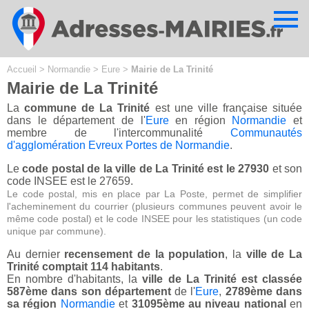
Cookies management panel
Accueil
>
Normandie
>
Eure
>
Mairie de La Trinité
Mairie de La Trinité
La
commune de La Trinité
est une ville française située
dans le département de l'
Eure
en région
Normandie
et
membre de l'intercommunalité
Communautés
d'agglomération Evreux Portes de Normandie
.
Le
code postal de la ville de La Trinité est le 27930
et son
code INSEE est le 27659.
Le code postal, mis en place par La Poste, permet de simplifier
l'acheminement du courrier (plusieurs communes peuvent avoir le
même code postal) et le code INSEE pour les statistiques (un code
unique par commune).
Au dernier
recensement de la population
, la
ville de La
Trinité comptait 114 habitants
.
En nombre d'habitants, la
ville de La Trinité est classée
587ème dans son département
de l'
Eure
,
2789ème dans
sa région
Normandie
et
31095ème au niveau national
en