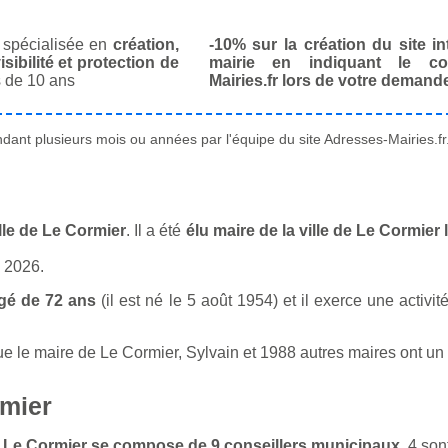
spécialisée en
création,
-10% sur la création du site in
isibilité et protection de
mairie en indiquant le co
 de 10 ans
Mairies.fr lors de votre demand
ant plusieurs mois ou années par l'équipe du site Adresses-Mairies.fr
lle de Le Cormier
. Il a été
élu maire de la ville de Le Cormier
n 2026.
gé de 72 ans
(il est né le 5 août 1954) et il exerce une activi
le maire de Le Cormier, Sylvain et 1988 autres maires ont un mé
rmier
de Le Cormier se compose de 9 conseillers municipaux
. 4 so