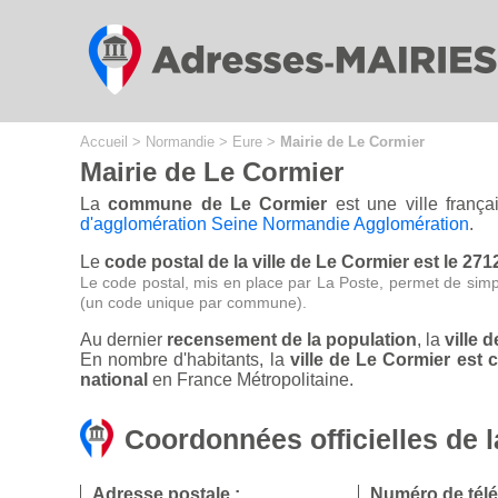
Cookies management panel
Accueil
>
Normandie
>
Eure
>
Mairie de Le Cormier
Mairie de Le Cormier
La
commune de Le Cormier
est une ville frança
d'agglomération Seine Normandie Agglomération
.
Le
code postal de la ville de Le Cormier est le 271
Le code postal, mis en place par La Poste, permet de simp
(un code unique par commune).
Au dernier
recensement de la population
, la
ville 
En nombre d'habitants, la
ville de Le Cormier est
national
en France Métropolitaine.
Coordonnées officielles de 
Adresse postale :
Numéro de tél