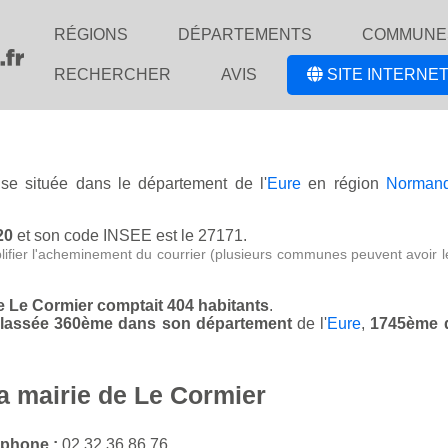
RÉGIONS
DÉPARTEMENTS
COMMUNE
RECHERCHER
AVIS
SITE INTERNET
ise située dans le département de l'
Eure
en région
Normand
20
et son code INSEE est le 27171.
lifier l'acheminement du courrier (plusieurs communes peuvent avoir l
de Le Cormier comptait 404 habitants
.
 classée 360ème dans son département
de l'
Eure
,
1745ème d
la mairie de Le Cormier
éphone :
02 32 36 86 76