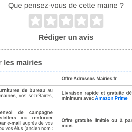
Que pensez-vous de cette mairie ?
Rédiger un avis
 les mairies
Offre Adresses-Mairies.fr
urnitures de bureau
au
Livraison rapide et gratuite 
mairies
, vos secrétaires,
minimum avec
Amazon Prime
envoi de campagne
letters
pour
renforcer
Offre gratuite limitée ou à par
ar e-mail
auprès de vos
mois
ou vos élus (ancien nom :