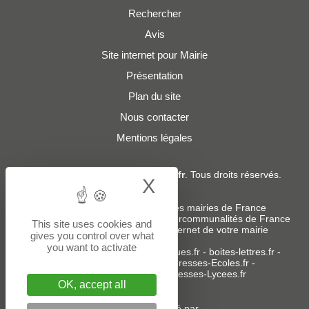
Rechercher
Avis
Site internet pour Mairie
Présentation
Plan du site
Nous contacter
Mentions légales
© 2019 - 2026
Adresses-Mairies.fr
. Tous droits réservés.
X
Hide cookie bann
Services :
-
Liste des adresses e-mails des mairies de France
-
Liste des adresses e-mails des intercommunalités de France
This site uses cookies and
-
Création ou refonte du site internet de votre mairie
gives you control over what
you want to activate
Sites partenaires
:
donneespubliques.fr
-
boites-lettres.fr
-
bureaux.boites-lettres.fr
-
Adresses-Ecoles.fr
-
Adresses-Colleges.fr
-
Adresses-Lycees.fr
OK, accept all
Un service édité par