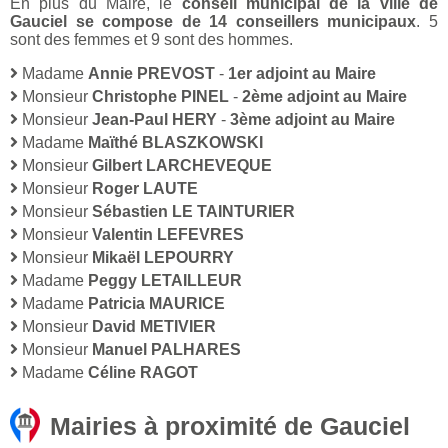
En plus du Maire, le
conseil municipal de la ville de
Gauciel se compose de 14 conseillers municipaux
. 5
sont des femmes et 9 sont des hommes.
Madame
Annie PREVOST
-
1er adjoint au Maire
Monsieur
Christophe PINEL
-
2ème adjoint au Maire
Monsieur
Jean-Paul HERY
-
3ème adjoint au Maire
Madame
Maïthé BLASZKOWSKI
Monsieur
Gilbert LARCHEVEQUE
Monsieur
Roger LAUTE
Monsieur
Sébastien LE TAINTURIER
Monsieur
Valentin LEFEVRES
Monsieur
Mikaël LEPOURRY
Madame
Peggy LETAILLEUR
Madame
Patricia MAURICE
Monsieur
David METIVIER
Monsieur
Manuel PALHARES
Madame
Céline RAGOT
Mairies à proximité de Gauciel