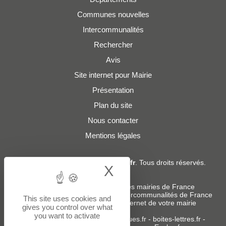
Communes nouvelles
Intercommunalités
Rechercher
Avis
Site internet pour Mairie
Présentation
Plan du site
Nous contacter
Mentions légales
© 2019 - 2026
Adresses-Mairies.fr
. Tous droits réservés.
X
Hide cookie bann
Services :
-
Liste des adresses e-mails des mairies de France
-
Liste des adresses e-mails des intercommunalités de France
This site uses cookies and
-
Création ou refonte du site internet de votre mairie
gives you control over what
you want to activate
Sites partenaires
:
donneespubliques.fr
-
boites-lettres.fr
-