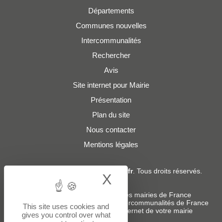
Départements
Communes nouvelles
Intercommunalités
Rechercher
Avis
Site internet pour Mairie
Présentation
Plan du site
Nous contacter
Mentions légales
© 2019 - 2026
Adresses-Mairies.fr
. Tous droits réservés.
X
Hide cookie bann
Services :
-
Liste des adresses e-mails des mairies de France
-
Liste des adresses e-mails des intercommunalités de France
This site uses cookies and
-
Création ou refonte du site internet de votre mairie
gives you control over what