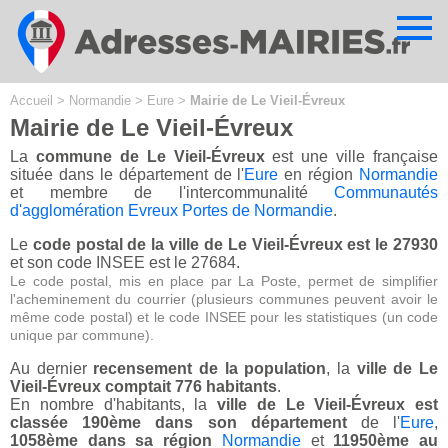
Cookies management panel
Accueil
>
Normandie
>
Eure
>
Mairie de Le Vieil-Évreux
Mairie de Le Vieil-Évreux
La
commune de Le Vieil-Évreux
est une ville française
située dans le département de l'
Eure
en région
Normandie
et membre de l'intercommunalité
Communautés
d'agglomération Evreux Portes de Normandie
.
Le
code postal de la ville de Le Vieil-Évreux est le 27930
et son code INSEE est le 27684.
Le code postal, mis en place par La Poste, permet de simplifier
l'acheminement du courrier (plusieurs communes peuvent avoir le
même code postal) et le code INSEE pour les statistiques (un code
unique par commune).
Au dernier
recensement de la population
, la
ville de Le
Vieil-Évreux comptait 776 habitants
.
En nombre d'habitants, la
ville de Le Vieil-Évreux est
classée 190ème dans son département
de l'
Eure
,
1058ème dans sa région
Normandie
et
11950ème au