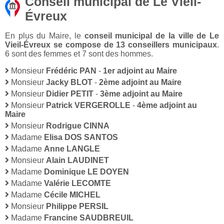
Conseil municipal de Le Vieil-
Évreux
En plus du Maire, le
conseil municipal de la ville de Le
Vieil-Évreux se compose de 13 conseillers municipaux
.
6 sont des femmes et 7 sont des hommes.
Monsieur
Frédéric PAN
-
1er adjoint au Maire
Monsieur
Jacky BLOT
-
2ème adjoint au Maire
Monsieur
Didier PETIT
-
3ème adjoint au Maire
Monsieur
Patrick VERGEROLLE
-
4ème adjoint au
Maire
Monsieur
Rodrigue CINNA
Madame
Elisa DOS SANTOS
Madame
Anne LANGLE
Monsieur
Alain LAUDINET
Madame
Dominique LE DOYEN
Madame
Valérie LECOMTE
Madame
Cécile MICHEL
Monsieur
Philippe PERSIL
Madame
Francine SAUDBREUIL