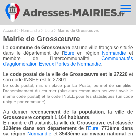
Cookies management panel
Accueil
>
Normandie
>
Eure
>
Mairie de Grossœuvre
Mairie de Grossœuvre
La
commune de Grossœuvre
est une ville française située
dans le département de l'
Eure
en région
Normandie
et
membre de l'intercommunalité
Communautés
d'agglomération Evreux Portes de Normandie
.
Le
code postal de la ville de Grossœuvre est le 27220
et
son code INSEE est le 27301.
Le code postal, mis en place par La Poste, permet de simplifier
l'acheminement du courrier (plusieurs communes peuvent avoir le
même code postal) et le code INSEE pour les statistiques (un code
unique par commune).
Au dernier
recensement de la population
, la
ville de
Grossœuvre comptait 1 164 habitants
.
En nombre d'habitants, la
ville de Grossœuvre est classée
120ème dans son département
de l'
Eure
,
773ème dans
sa région
Normandie
et
8543ème au niveau national
en