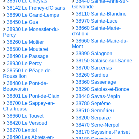
38570 Le Cheylas
38440 Sainte-Anne-sur-
Gervonde
38142 Le Freney-d'Oisans
38110 Sainte-Blandine
38690 Le Grand-Lemps
38970 Sainte-Luce
38450 Le Gua
38660 Sainte-Marie-
38930 Le Monestier-du-
d'Alloix
Percy
38660 Sainte-Marie-du-
38260 Le Mottier
Mont
38580 Le Moutaret
38890 Salagnon
38490 Le Passage
38150 Salaise-sur-Sanne
38930 Le Percy
38700 Sarcenas
38550 Le Péage-de-
38260 Sardieu
Roussillon
38360 Sassenage
38480 Le Pont-de-
Beauvoisin
38290 Satolas-et-Bonce
38801 Le Pont-de-Claix
38440 Savas-Mépin
38700 Le Sappey-en-
38780 Septème
Chartreuse
38510 Sermérieu
38660 Le Touvet
38200 Serpaize
38420 Le Versoud
38470 Serre-Nerpol
38270 Lentiol
38170 Seyssinet-Pariset
38490 Les Abrets-en-