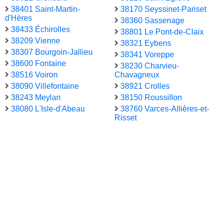
38401 Saint-Martin-
38170 Seyssinet-Pariset
d'Hères
38360 Sassenage
38433 Échirolles
38801 Le Pont-de-Claix
38209 Vienne
38321 Eybens
38307 Bourgoin-Jallieu
38341 Voreppe
38600 Fontaine
38230 Charvieu-
38516 Voiron
Chavagneux
38090 Villefontaine
38921 Crolles
38243 Meylan
38150 Roussillon
38080 L'Isle-d'Abeau
38760 Varces-Allières-et-
Risset