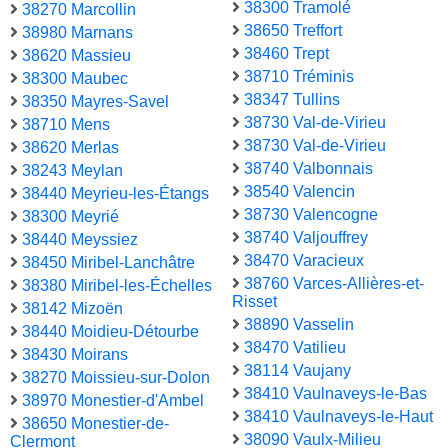
38300 Tramolé
38270 Marcollin
38650 Treffort
38980 Marnans
38460 Trept
38620 Massieu
38710 Tréminis
38300 Maubec
38347 Tullins
38350 Mayres-Savel
38730 Val-de-Virieu
38710 Mens
38730 Val-de-Virieu
38620 Merlas
38740 Valbonnais
38243 Meylan
38540 Valencin
38440 Meyrieu-les-Étangs
38730 Valencogne
38300 Meyrié
38740 Valjouffrey
38440 Meyssiez
38470 Varacieux
38450 Miribel-Lanchâtre
38760 Varces-Allières-et-
38380 Miribel-les-Échelles
Risset
38142 Mizoën
38890 Vasselin
38440 Moidieu-Détourbe
38470 Vatilieu
38430 Moirans
38114 Vaujany
38270 Moissieu-sur-Dolon
38410 Vaulnaveys-le-Bas
38970 Monestier-d'Ambel
38410 Vaulnaveys-le-Haut
38650 Monestier-de-
38090 Vaulx-Milieu
Clermont