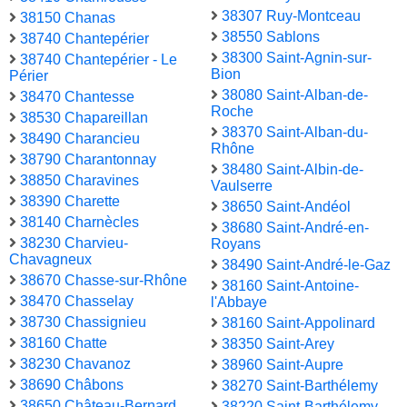
38307 Ruy-Montceau
38150 Chanas
38550 Sablons
38740 Chantepérier
38300 Saint-Agnin-sur-
38740 Chantepérier - Le
Bion
Périer
38080 Saint-Alban-de-
38470 Chantesse
Roche
38530 Chapareillan
38370 Saint-Alban-du-
38490 Charancieu
Rhône
38790 Charantonnay
38480 Saint-Albin-de-
38850 Charavines
Vaulserre
38390 Charette
38650 Saint-Andéol
38140 Charnècles
38680 Saint-André-en-
38230 Charvieu-
Royans
Chavagneux
38490 Saint-André-le-Gaz
38670 Chasse-sur-Rhône
38160 Saint-Antoine-
38470 Chasselay
l'Abbaye
38730 Chassignieu
38160 Saint-Appolinard
38160 Chatte
38350 Saint-Arey
38230 Chavanoz
38960 Saint-Aupre
38690 Châbons
38270 Saint-Barthélemy
38650 Château-Bernard
38220 Saint-Barthélemy-