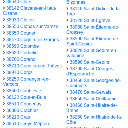
38640 Claix
Bizonnes
38142 Clavans-en-Haut-
38110 Saint-Didier-de-la-
Oisans
Tour
38930 Clelles
38120 Saint-Égrève
38550 Clonas-sur-Varèze
38960 Saint-Étienne-de-
Crossey
38350 Cognet
38590 Saint-Étienne-de-
38470 Cognin-les-Gorges
Saint-Geoirs
38690 Colombe
38620 Saint-Geoire-en-
38630 Corbelin
Valdaine
38700 Corenc
38590 Saint-Geoirs
38710 Cornillon-en-Trièves
38790 Saint-Georges-
38970 Corps
d'Espéranche
38250 Corrençon-en-
38450 Saint-Georges-de-
Vercors
Commiers
38500 Coublevie
38470 Saint-Gervais
38122 Cour-et-Buis
38650 Saint-Guillaume
38510 Courtenay
38460 Saint-Hilaire-de-
38300 Crachier
Brens
38210 Cras
38260 Saint-Hilaire-de-la-
Côte
38510 Creys-Mépieu