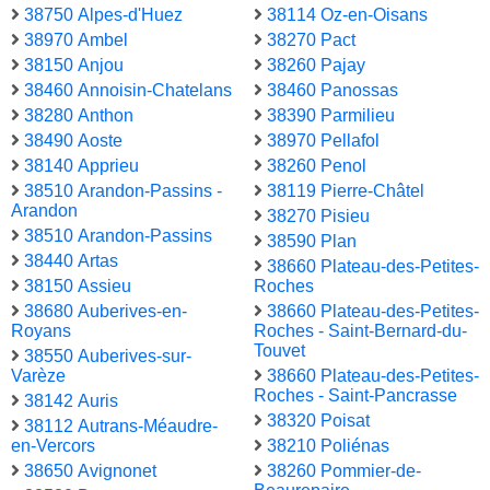
38750 Alpes-d'Huez
38114 Oz-en-Oisans
38970 Ambel
38270 Pact
38150 Anjou
38260 Pajay
38460 Annoisin-Chatelans
38460 Panossas
38280 Anthon
38390 Parmilieu
38490 Aoste
38970 Pellafol
38140 Apprieu
38260 Penol
38510 Arandon-Passins -
38119 Pierre-Châtel
Arandon
38270 Pisieu
38510 Arandon-Passins
38590 Plan
38440 Artas
38660 Plateau-des-Petites-
38150 Assieu
Roches
38680 Auberives-en-
38660 Plateau-des-Petites-
Royans
Roches - Saint-Bernard-du-
Touvet
38550 Auberives-sur-
Varèze
38660 Plateau-des-Petites-
Roches - Saint-Pancrasse
38142 Auris
38320 Poisat
38112 Autrans-Méaudre-
en-Vercors
38210 Poliénas
38650 Avignonet
38260 Pommier-de-