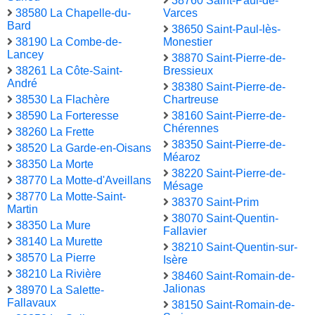
38760 Saint-Paul-de-
38580 La Chapelle-du-
Varces
Bard
38650 Saint-Paul-lès-
38190 La Combe-de-
Monestier
Lancey
38870 Saint-Pierre-de-
38261 La Côte-Saint-
Bressieux
André
38380 Saint-Pierre-de-
38530 La Flachère
Chartreuse
38590 La Forteresse
38160 Saint-Pierre-de-
Chérennes
38260 La Frette
38350 Saint-Pierre-de-
38520 La Garde-en-Oisans
Méaroz
38350 La Morte
38220 Saint-Pierre-de-
38770 La Motte-d'Aveillans
Mésage
38770 La Motte-Saint-
38370 Saint-Prim
Martin
38070 Saint-Quentin-
38350 La Mure
Fallavier
38140 La Murette
38210 Saint-Quentin-sur-
38570 La Pierre
Isère
38210 La Rivière
38460 Saint-Romain-de-
Jalionas
38970 La Salette-
Fallavaux
38150 Saint-Romain-de-