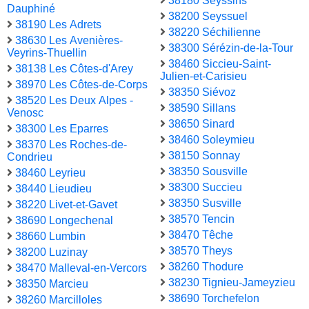
38180 Seyssins
Dauphiné
38200 Seyssuel
38190 Les Adrets
38220 Séchilienne
38630 Les Avenières-
38300 Sérézin-de-la-Tour
Veyrins-Thuellin
38460 Siccieu-Saint-
38138 Les Côtes-d'Arey
Julien-et-Carisieu
38970 Les Côtes-de-Corps
38350 Siévoz
38520 Les Deux Alpes -
38590 Sillans
Venosc
38650 Sinard
38300 Les Eparres
38460 Soleymieu
38370 Les Roches-de-
38150 Sonnay
Condrieu
38350 Sousville
38460 Leyrieu
38300 Succieu
38440 Lieudieu
38350 Susville
38220 Livet-et-Gavet
38570 Tencin
38690 Longechenal
38470 Têche
38660 Lumbin
38570 Theys
38200 Luzinay
38260 Thodure
38470 Malleval-en-Vercors
38230 Tignieu-Jameyzieu
38350 Marcieu
38690 Torchefelon
38260 Marcilloles