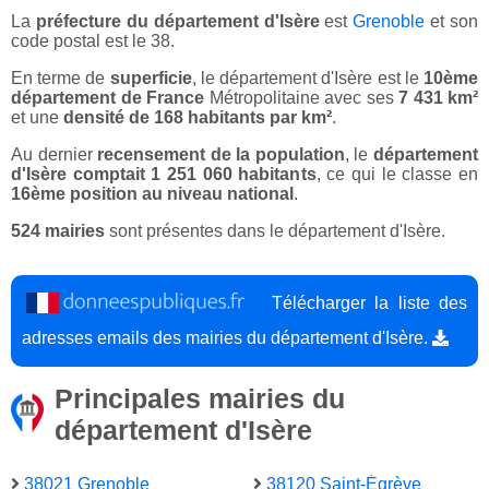
La
préfecture du département d'Isère
est
Grenoble
et son
code postal est le 38.
En terme de
superficie
, le département d'Isère est le
10ème
département de France
Métropolitaine avec ses
7 431 km²
et une
densité de 168 habitants par km²
.
Au dernier
recensement de la population
, le
département
d'Isère comptait 1 251 060 habitants
, ce qui le classe en
16ème position au niveau national
.
524 mairies
sont présentes dans le département d'Isère.
Télécharger la liste des
adresses emails des mairies du département d'Isère.
Principales mairies du
département d'Isère
38021 Grenoble
38120 Saint-Égrève