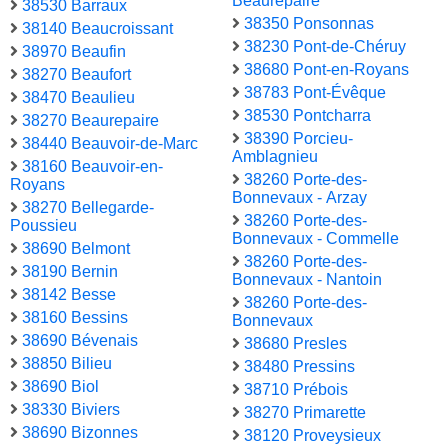
Beaurepaire
38530 Barraux
38350 Ponsonnas
38140 Beaucroissant
38230 Pont-de-Chéruy
38970 Beaufin
38680 Pont-en-Royans
38270 Beaufort
38783 Pont-Évêque
38470 Beaulieu
38530 Pontcharra
38270 Beaurepaire
38390 Porcieu-
38440 Beauvoir-de-Marc
Amblagnieu
38160 Beauvoir-en-
38260 Porte-des-
Royans
Bonnevaux - Arzay
38270 Bellegarde-
38260 Porte-des-
Poussieu
Bonnevaux - Commelle
38690 Belmont
38260 Porte-des-
38190 Bernin
Bonnevaux - Nantoin
38142 Besse
38260 Porte-des-
38160 Bessins
Bonnevaux
38690 Bévenais
38680 Presles
38850 Bilieu
38480 Pressins
38690 Biol
38710 Prébois
38330 Biviers
38270 Primarette
38690 Bizonnes
38120 Proveysieux