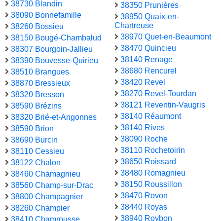
38730 Blandin
38350 Prunières
38090 Bonnefamille
38950 Quaix-en-
Chartreuse
38260 Bossieu
38970 Quet-en-Beaumont
38150 Bougé-Chambalud
38470 Quincieu
38307 Bourgoin-Jallieu
38140 Renage
38390 Bouvesse-Quirieu
38680 Rencurel
38510 Brangues
38420 Revel
38870 Bressieux
38270 Revel-Tourdan
38320 Bresson
38121 Reventin-Vaugris
38590 Brézins
38140 Réaumont
38320 Brié-et-Angonnes
38140 Rives
38590 Brion
38090 Roche
38690 Burcin
38110 Rochetoirin
38110 Cessieu
38650 Roissard
38122 Chalon
38480 Romagnieu
38460 Chamagnieu
38150 Roussillon
38560 Champ-sur-Drac
38470 Rovon
38800 Champagnier
38440 Royas
38260 Champier
38940 Roybon
38410 Chamrousse