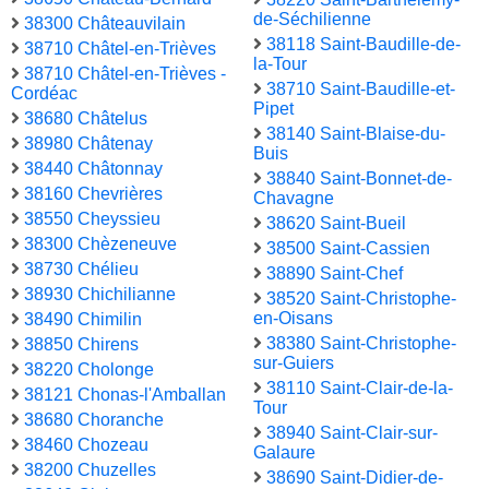
de-Séchilienne
38300 Châteauvilain
38118 Saint-Baudille-de-
38710 Châtel-en-Trièves
la-Tour
38710 Châtel-en-Trièves -
38710 Saint-Baudille-et-
Cordéac
Pipet
38680 Châtelus
38140 Saint-Blaise-du-
38980 Châtenay
Buis
38440 Châtonnay
38840 Saint-Bonnet-de-
38160 Chevrières
Chavagne
38550 Cheyssieu
38620 Saint-Bueil
38300 Chèzeneuve
38500 Saint-Cassien
38730 Chélieu
38890 Saint-Chef
38930 Chichilianne
38520 Saint-Christophe-
en-Oisans
38490 Chimilin
38380 Saint-Christophe-
38850 Chirens
sur-Guiers
38220 Cholonge
38110 Saint-Clair-de-la-
38121 Chonas-l'Amballan
Tour
38680 Choranche
38940 Saint-Clair-sur-
38460 Chozeau
Galaure
38200 Chuzelles
38690 Saint-Didier-de-