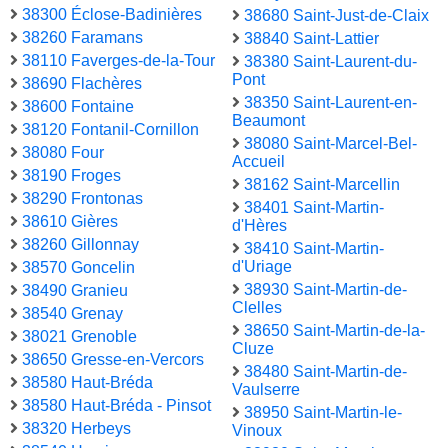
38300 Éclose-Badinières
38680 Saint-Just-de-Claix
38260 Faramans
38840 Saint-Lattier
38110 Faverges-de-la-Tour
38380 Saint-Laurent-du-
Pont
38690 Flachères
38350 Saint-Laurent-en-
38600 Fontaine
Beaumont
38120 Fontanil-Cornillon
38080 Saint-Marcel-Bel-
38080 Four
Accueil
38190 Froges
38162 Saint-Marcellin
38290 Frontonas
38401 Saint-Martin-
38610 Gières
d'Hères
38260 Gillonnay
38410 Saint-Martin-
d'Uriage
38570 Goncelin
38930 Saint-Martin-de-
38490 Granieu
Clelles
38540 Grenay
38650 Saint-Martin-de-la-
38021 Grenoble
Cluze
38650 Gresse-en-Vercors
38480 Saint-Martin-de-
38580 Haut-Bréda
Vaulserre
38580 Haut-Bréda - Pinsot
38950 Saint-Martin-le-
38320 Herbeys
Vinoux