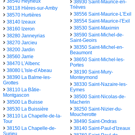
38540 Heyrieux
38930 Saint-Maurice-en-
Trièves
38118 Hières-sur-Amby
38556 Saint-Maurice-L'Exil
38570 Hurtières
38554 Saint-Maurice-l'Exil
38140 Izeaux
38530 Saint-Maximin
38160 Izeron
38590 Saint-Michel-de-
38280 Janneyrias
Saint-Geoirs
38270 Jarcieu
38350 Saint-Michel-en-
38200 Jardin
Beaumont
38560 Jarrie
38650 Saint-Michel-les-
38470 L'Albenc
Portes
38080 L'Isle-d'Abeau
38190 Saint-Mury-
38390 La Balme-les-
Monteymond
Grottes
38330 Saint-Nazaire-les-
38110 La Bâtie-
Eymes
Montgascon
38500 Saint-Nicolas-de-
38500 La Buisse
Macherin
38530 La Buissière
38250 Saint-Nizier-du-
Moucherotte
38110 La Chapelle-de-la-
Tour
38490 Saint-Ondras
38150 La Chapelle-de-
38140 Saint-Paul-d'Izeaux
Surieu