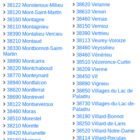
38620 Velanne
38122 Monsteroux-Milieu
38610 Venon
38120 Mont-Saint-Martin
38460 Vernas
38160 Montagne
38150 Vernioz
38110 Montagnieu
38390 Vertrieu
38390 Montalieu-Vercieu
38113 Veurey-Voroize
38210 Montaud
38460 Veyssilieu
38330 Montbonnot-Saint-
Martin
38460 Vénérieu
38890 Montcarra
38510 Vézeronce-Curtin
38220 Montchaboud
38209 Vienne
38770 Monteynard
38450 Vif
38940 Montfalcon
38890 Vignieu
38620 Montferrat
38850 Villages du Lac de
Paladru
38690 Montrevel
38730 Villages-du-Lac-de-
38122 Montseveroux
Paladru
38460 Moras
38190 Villard-Bonnot
38510 Morestel
38250 Villard-de-Lans
38210 Morette
38520 Villard-Notre-Dame
38420 Murianette
38114 Villard-Reculas