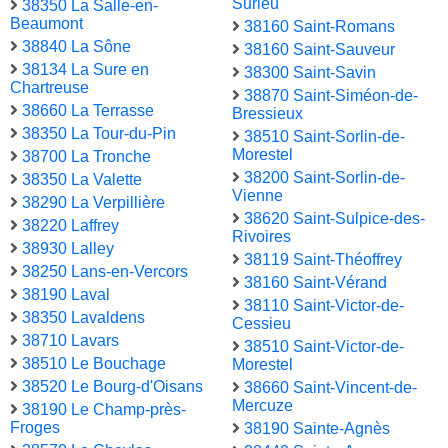
Surieu
38350 La Salle-en-
Beaumont
38160 Saint-Romans
38840 La Sône
38160 Saint-Sauveur
38134 La Sure en
38300 Saint-Savin
Chartreuse
38870 Saint-Siméon-de-
38660 La Terrasse
Bressieux
38350 La Tour-du-Pin
38510 Saint-Sorlin-de-
Morestel
38700 La Tronche
38200 Saint-Sorlin-de-
38350 La Valette
Vienne
38290 La Verpillière
38620 Saint-Sulpice-des-
38220 Laffrey
Rivoires
38930 Lalley
38119 Saint-Théoffrey
38250 Lans-en-Vercors
38160 Saint-Vérand
38190 Laval
38110 Saint-Victor-de-
38350 Lavaldens
Cessieu
38710 Lavars
38510 Saint-Victor-de-
38510 Le Bouchage
Morestel
38520 Le Bourg-d'Oisans
38660 Saint-Vincent-de-
Mercuze
38190 Le Champ-près-
Froges
38190 Sainte-Agnès