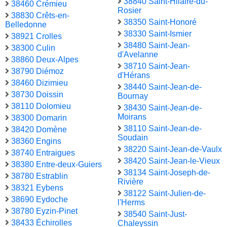
38840 Saint-Hilaire-du-
38460 Crémieu
Rosier
38830 Crêts-en-
38350 Saint-Honoré
Belledonne
38330 Saint-Ismier
38921 Crolles
38480 Saint-Jean-
38300 Culin
d'Avelanne
38860 Deux-Alpes
38710 Saint-Jean-
38790 Diémoz
d'Hérans
38460 Dizimieu
38440 Saint-Jean-de-
38730 Doissin
Bournay
38110 Dolomieu
38430 Saint-Jean-de-
Moirans
38300 Domarin
38110 Saint-Jean-de-
38420 Domène
Soudain
38360 Engins
38220 Saint-Jean-de-Vaulx
38740 Entraigues
38420 Saint-Jean-le-Vieux
38380 Entre-deux-Guiers
38134 Saint-Joseph-de-
38780 Estrablin
Rivière
38321 Eybens
38122 Saint-Julien-de-
38690 Eydoche
l'Herms
38780 Eyzin-Pinet
38540 Saint-Just-
38433 Échirolles
Chaleyssin