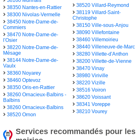
38160 Murinais
38520 Villard-Reymond
38350 Nantes-en-Rattier
38119 Villard-Saint-
38300 Nivolas-Vermelle
Christophe
38450 Notre-Dame-de-
38150 Ville-sous-Anjou
Commiers
38090 Villefontaine
38470 Notre-Dame-de-
38460 Villemoirieu
l'Osier
38440 Villeneuve-de-Marc
38220 Notre-Dame-de-
Mésage
38280 Villette-d'Anthon
38144 Notre-Dame-de-
38200 Villette-de-Vienne
Vaulx
38470 Vinay
38360 Noyarey
38980 Viriville
38460 Optevoz
38220 Vizille
38350 Oris-en-Rattier
38516 Voiron
38260 Ornacieux-Balbins -
38620 Voissant
Balbins
38341 Voreppe
38260 Ornacieux-Balbins
38210 Vourey
38520 Ornon
Services recommandés pour les