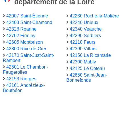
département de la Loire
42007 Saint-Étienne
42230 Roche-la-Molière
42403 Saint-Chamond
42240 Unieux
42328 Roanne
42340 Veauche
42702 Firminy
42290 Sorbiers
42605 Montbrison
42110 Feurs
42800 Rive-de-Gier
42390 Villars
42170 Saint-Just-Saint-
42150 La Ricamarie
Rambert
42300 Mably
42501 Le Chambon-
42125 Le Coteau
Feugerolles
42650 Saint-Jean-
42153 Riorges
Bonnefonds
42161 Andrézieux-
Bouthéon