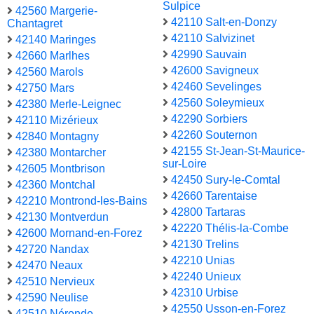
Sulpice
42560 Margerie-
42110 Salt-en-Donzy
Chantagret
42110 Salvizinet
42140 Maringes
42990 Sauvain
42660 Marlhes
42600 Savigneux
42560 Marols
42460 Sevelinges
42750 Mars
42560 Soleymieux
42380 Merle-Leignec
42290 Sorbiers
42110 Mizérieux
42260 Souternon
42840 Montagny
42155 St-Jean-St-Maurice-
42380 Montarcher
sur-Loire
42605 Montbrison
42450 Sury-le-Comtal
42360 Montchal
42660 Tarentaise
42210 Montrond-les-Bains
42800 Tartaras
42130 Montverdun
42220 Thélis-la-Combe
42600 Mornand-en-Forez
42130 Trelins
42720 Nandax
42210 Unias
42470 Neaux
42240 Unieux
42510 Nervieux
42310 Urbise
42590 Neulise
42550 Usson-en-Forez
42510 Néronde