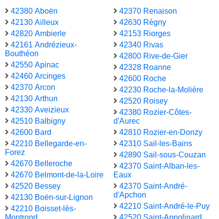
42380 Aboën
42370 Renaison
42130 Ailleux
42630 Régny
42820 Ambierle
42153 Riorges
42161 Andrézieux-
42340 Rivas
Bouthéon
42800 Rive-de-Gier
42550 Apinac
42328 Roanne
42460 Arcinges
42600 Roche
42370 Arcon
42230 Roche-la-Molière
42130 Arthun
42520 Roisey
42330 Aveizieux
42380 Rozier-Côtes-
42510 Balbigny
d'Aurec
42600 Bard
42810 Rozier-en-Donzy
42210 Bellegarde-en-
42310 Sail-les-Bains
Forez
42890 Sail-sous-Couzan
42670 Belleroche
42370 Saint-Alban-les-
42670 Belmont-de-la-Loire
Eaux
42520 Bessey
42370 Saint-André-
d'Apchon
42130 Boën-sur-Lignon
42210 Saint-André-le-Puy
42210 Boisset-lès-
Montrond
42520 Saint-Appolinard