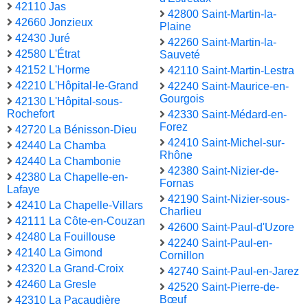
42110 Jas
42800 Saint-Martin-la-
42660 Jonzieux
Plaine
42430 Juré
42260 Saint-Martin-la-
42580 L'Étrat
Sauveté
42152 L'Horme
42110 Saint-Martin-Lestra
42210 L'Hôpital-le-Grand
42240 Saint-Maurice-en-
Gourgois
42130 L'Hôpital-sous-
Rochefort
42330 Saint-Médard-en-
Forez
42720 La Bénisson-Dieu
42410 Saint-Michel-sur-
42440 La Chamba
Rhône
42440 La Chambonie
42380 Saint-Nizier-de-
42380 La Chapelle-en-
Fornas
Lafaye
42190 Saint-Nizier-sous-
42410 La Chapelle-Villars
Charlieu
42111 La Côte-en-Couzan
42600 Saint-Paul-d'Uzore
42480 La Fouillouse
42240 Saint-Paul-en-
42140 La Gimond
Cornillon
42320 La Grand-Croix
42740 Saint-Paul-en-Jarez
42460 La Gresle
42520 Saint-Pierre-de-
Bœuf
42310 La Pacaudière