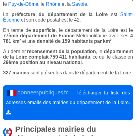
le
Puy-de-Dôme
, le
Rhône
et la
Savoie
.
La
préfecture du département de la Loire
est
Saint-
Étienne
et son code postal est le 42.
En terme de
superficie
, le département de la Loire est le
77ème département de France
Métropolitaine avec ses
4
781 km²
et une
densité de 159 habitants par km²
.
Au dernier
recensement de la population
, le
département
de la Loire comptait 759 411 habitants
, ce qui le classe en
29ème position au niveau national
.
327 mairies
sont présentes dans le département de la Loire.
Télécharger la liste des
adresses emails des mairies du département de la Loire.
Principales mairies du