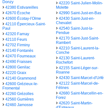
Donzy
42220 Saint-Julien-Molin-
42380 Estivareilles
Molette
42670 Écoche
42990 Saint-Just-en-Bas
42600 Écotay-l'Olme
42430 Saint-Just-en-
Chevalet
42110 Épercieux-Saint-
Paul
42540 Saint-Just-la-
Pendue
42320 Farnay
42170 Saint-Just-Saint-
42110 Feurs
Rambert
42702 Firminy
42210 Saint-Laurent-la-
42140 Fontanès
Conche
42470 Fourneaux
42130 Saint-Laurent-
42490 Fraisses
Rochefort
42800 Genilac
42155 Saint-Léger-sur-
Roanne
42220 Graix
42430 Saint-Marcel-d'Urfé
42140 Grammond
42122 Saint-Marcel-de-
42600 Grézieux-le-
Félines
Fromental
42680 Saint-Marcellin-en-
42260 Grézolles
Forez
42560 Gumières
42620 Saint-Martin-
42460 Jarnosse
d'Estreaux