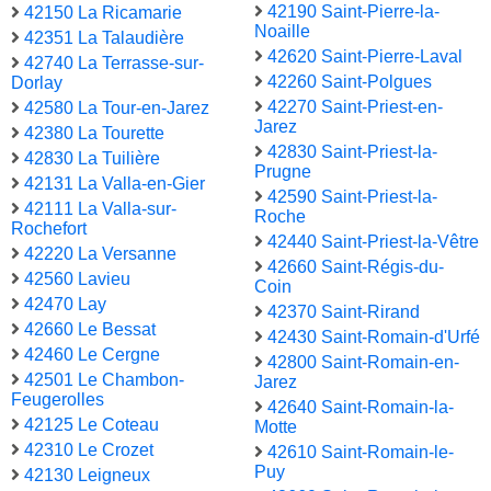
42190 Saint-Pierre-la-
42150 La Ricamarie
Noaille
42351 La Talaudière
42620 Saint-Pierre-Laval
42740 La Terrasse-sur-
42260 Saint-Polgues
Dorlay
42270 Saint-Priest-en-
42580 La Tour-en-Jarez
Jarez
42380 La Tourette
42830 Saint-Priest-la-
42830 La Tuilière
Prugne
42131 La Valla-en-Gier
42590 Saint-Priest-la-
42111 La Valla-sur-
Roche
Rochefort
42440 Saint-Priest-la-Vêtre
42220 La Versanne
42660 Saint-Régis-du-
42560 Lavieu
Coin
42470 Lay
42370 Saint-Rirand
42660 Le Bessat
42430 Saint-Romain-d'Urfé
42460 Le Cergne
42800 Saint-Romain-en-
42501 Le Chambon-
Jarez
Feugerolles
42640 Saint-Romain-la-
42125 Le Coteau
Motte
42310 Le Crozet
42610 Saint-Romain-le-
Puy
42130 Leigneux