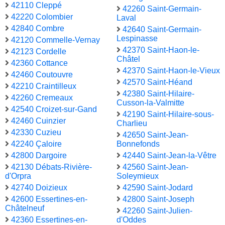
42110 Cleppé
42260 Saint-Germain-
42220 Colombier
Laval
42840 Combre
42640 Saint-Germain-
Lespinasse
42120 Commelle-Vernay
42370 Saint-Haon-le-
42123 Cordelle
Châtel
42360 Cottance
42370 Saint-Haon-le-Vieux
42460 Coutouvre
42570 Saint-Héand
42210 Craintilleux
42380 Saint-Hilaire-
42260 Cremeaux
Cusson-la-Valmitte
42540 Croizet-sur-Gand
42190 Saint-Hilaire-sous-
42460 Cuinzier
Charlieu
42330 Cuzieu
42650 Saint-Jean-
42240 Çaloire
Bonnefonds
42800 Dargoire
42440 Saint-Jean-la-Vêtre
42130 Débats-Rivière-
42560 Saint-Jean-
d'Orpra
Soleymieux
42740 Doizieux
42590 Saint-Jodard
42600 Essertines-en-
42800 Saint-Joseph
Châtelneuf
42260 Saint-Julien-
42360 Essertines-en-
d'Oddes