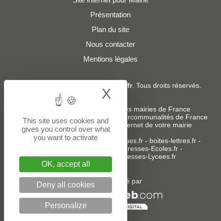
Présentation
Plan du site
Nous contacter
Mentions légales
© 2019 - 2026
Adresses-Mairies.fr
. Tous droits réservés.
X
Hide cookie bann
Services :
-
Liste des adresses e-mails des mairies de France
-
Liste des adresses e-mails des intercommunalités de France
This site uses cookies and
-
Création ou refonte du site internet de votre mairie
gives you control over what
you want to activate
Sites partenaires
:
donneespubliques.fr
-
boites-lettres.fr
-
bureaux.boites-lettres.fr
-
Adresses-Ecoles.fr
-
Adresses-Colleges.fr
-
Adresses-Lycees.fr
OK, accept all
Un service édité par
Deny all cookies
Personalize