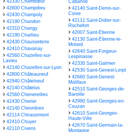
42330 Chambœuf
Cabanne
42600 Champdieu
42140 Saint-Denis-sur-
Coise
42430 Champoly
42111 Saint-Didier-sur-
42190 Chandon
Rochefort
42310 Changy
42007 Saint-Étienne
42190 Charlieu
42130 Saint-Étienne-le-
42430 Chausseterre
Molard
42410 Chavanay
42640 Saint-Forgeux-
42560 Chazelles-sur-
Lespinasse
Lavieu
42330 Saint-Galmier
42140 Chazelles-sur-Lyon
42530 Saint-Genest-Lerpt
42800 Châteauneuf
42660 Saint-Genest-
42940 Châtelneuf
Malifaux
42140 Châtelus
42510 Saint-Georges-de-
Baroille
42560 Chenereilles
42990 Saint-Georges-en-
42430 Cherier
Couzan
42140 Chevrières
42610 Saint-Georges-
42114 Chirassimont
Haute-Ville
42410 Chuyer
42670 Saint-Germain-la-
42110 Civens
Montagne