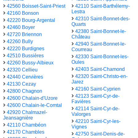
42560 Boisset-Saint-Priest
42110 Saint-Barthélemy-
Lestra
42160 Bonson
42310 Saint-Bonnet-des-
42220 Bourg-Argental
Quarts
42460 Boyer
42380 Saint-Bonnet-le-
42720 Briennon
Château
42260 Bully
42940 Saint-Bonnet-le-
42220 Burdignes
Courreau
42510 Bussières
42330 Saint-Bonnet-les-
Oules
42260 Bussy-Albieux
42403 Saint-Chamond
42320 Cellieu
42320 Saint-Christo-en-
42440 Cervières
Jarez
42130 Cezay
42160 Saint-Cyprien
42800 Chagnon
42123 Saint-Cyr-de-
42600 Chalain-d'Uzore
Favières
42600 Chalain-le-Comtal
42114 Saint-Cyr-de-
42920 Chalmazel-
Valorges
Jeansagnière
42210 Saint-Cyr-les-
42110 Chambéon
Vignes
42170 Chambles
42750 Saint-Denis-de-