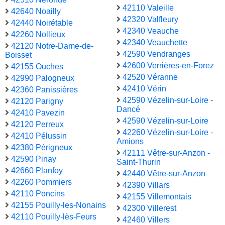
42110 Valeille
42640 Noailly
42320 Valfleury
42440 Noirétable
42340 Veauche
42260 Nollieux
42340 Veauchette
42120 Notre-Dame-de-
42590 Vendranges
Boisset
42600 Verrières-en-Forez
42155 Ouches
42520 Véranne
42990 Palogneux
42410 Vérin
42360 Panissières
42590 Vézelin-sur-Loire -
42120 Parigny
Dancé
42410 Pavezin
42590 Vézelin-sur-Loire
42120 Perreux
42260 Vézelin-sur-Loire -
42410 Pélussin
Amions
42380 Périgneux
42111 Vêtre-sur-Anzon -
42590 Pinay
Saint-Thurin
42660 Planfoy
42440 Vêtre-sur-Anzon
42260 Pommiers
42390 Villars
42110 Poncins
42155 Villemontais
42155 Pouilly-les-Nonains
42300 Villerest
42110 Pouilly-lès-Feurs
42460 Villers