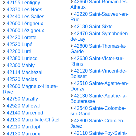
42660 Saint-Romain-les-
42155 Lentigny
Atheux
42370 Les Noës
42220 Saint-Sauveur-en-
42440 Les Salles
Rue
42600 Lérigneux
42130 Saint-Sixte
42600 Lézigneux
42470 Saint-Symphorien-
42420 Lorette
de-Lay
42520 Lupé
42600 Saint-Thomas-la-
42260 Luré
Garde
42380 Luriecq
42630 Saint-Victor-sur-
Rhins
42300 Mably
42120 Saint-Vincent-de-
42114 Machézal
Boisset
42520 Maclas
42510 Sainte-Agathe-en-
42600 Magneux-Haute-
Donzy
Rive
42130 Sainte-Agathe-la-
42750 Maizilly
Bouteresse
42520 Malleval
42540 Sainte-Colombe-
42140 Marcenod
sur-Gand
42130 Marcilly-le-Châtel
42800 Sainte-Croix-en-
Jarez
42210 Marclopt
42110 Sainte-Foy-Saint-
42130 Marcoux