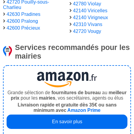
42720 Pouilly-sous-
42780 Violay
Charlieu
42140 Viricelles
42630 Pradines
42140 Virigneux
42600 Pralong
42310 Vivans
42600 Précieux
42720 Vougy
Services recommandés pour les
mairies
Grande sélection de
fournitures de bureau
au
meilleur
prix
pour les
mairies
, vos secrétaires, agents ou élus
Livraison rapide et gratuite dès 35€ ou sans
minimum avec
Amazon Prime
En savoir plus