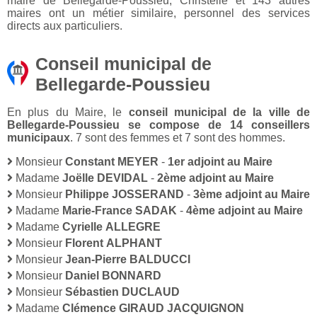
maire de Bellegarde-Poussieu, Christelle et 143 autres
maires ont un métier similaire, personnel des services
directs aux particuliers.
Conseil municipal de
Bellegarde-Poussieu
En plus du Maire, le
conseil municipal de la ville de
Bellegarde-Poussieu se compose de 14 conseillers
municipaux
. 7 sont des femmes et 7 sont des hommes.
Monsieur
Constant MEYER
-
1er adjoint au Maire
Madame
Joëlle DEVIDAL
-
2ème adjoint au Maire
Monsieur
Philippe JOSSERAND
-
3ème adjoint au Maire
Madame
Marie-France SADAK
-
4ème adjoint au Maire
Madame
Cyrielle ALLEGRE
Monsieur
Florent ALPHANT
Monsieur
Jean-Pierre BALDUCCI
Monsieur
Daniel BONNARD
Monsieur
Sébastien DUCLAUD
Madame
Clémence GIRAUD JACQUIGNON