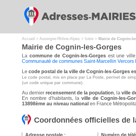
Cookies management panel
Accueil
>
Auvergne-Rhône-Alpes
>
Isère
>
Mairie de Cognin-l
Mairie de Cognin-les-Gorges
La
commune de Cognin-les-Gorges
est une ville
Communauté de communes Saint-Marcellin Vercors
Le
code postal de la ville de Cognin-les-Gorges es
Le code postal, mis en place par La Poste, permet de simp
(un code unique par commune).
Au dernier
recensement de la population
, la
ville 
En nombre d'habitants, la
ville de Cognin-les-G
13898ème au niveau national
en France Métropolita
Coordonnées officielles de 
Adresse postale :
Numéro de tél