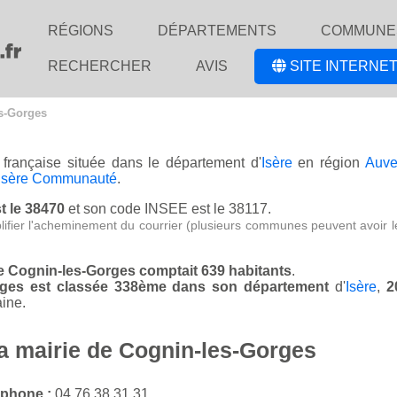
RÉGIONS
DÉPARTEMENTS
COMMUNE
RECHERCHER
AVIS
SITE INTERNET
es-Gorges
 française située dans le département d'
Isère
en région
Auve
 Isère Communauté
.
t le 38470
et son code INSEE est le 38117.
lifier l'acheminement du courrier (plusieurs communes peuvent avoir l
de Cognin-les-Gorges comptait 639 habitants
.
orges est classée 338ème dans son département
d'
Isère
,
2
ine.
la mairie de Cognin-les-Gorges
éphone :
04 76 38 31 31