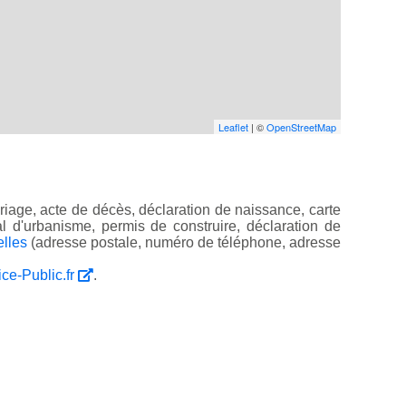
Leaflet
| ©
OpenStreetMap
iage, acte de décès, déclaration de naissance, carte
ocal d'urbanisme, permis de construire, déclaration de
elles
(adresse postale, numéro de téléphone, adresse
ice-Public.fr
.