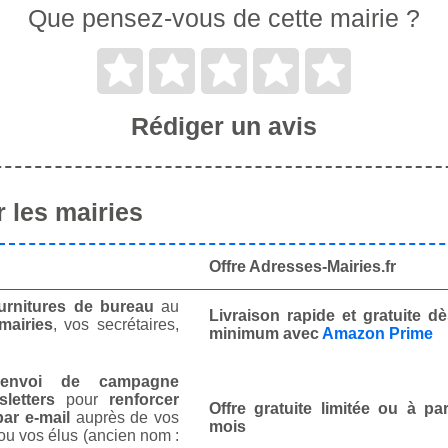
Que pensez-vous de cette mairie ?
Rédiger un avis
 les mairies
Offre Adresses-Mairies.fr
urnitures de bureau
au
Livraison rapide et gratuite 
mairies
, vos secrétaires,
minimum avec
Amazon Prime
envoi de campagne
letters
pour
renforcer
Offre gratuite limitée ou à par
ar e-mail
auprès de vos
mois
ou vos élus (ancien nom :