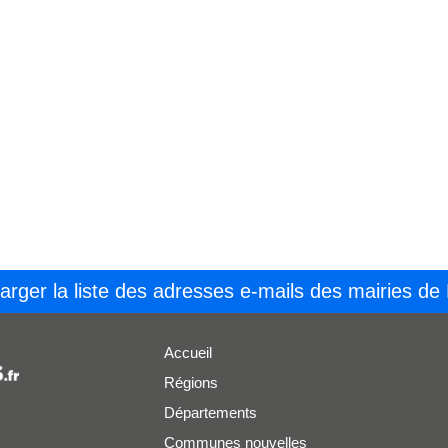
arger la liste des adresses e-mails des mairies de
Accueil
Régions
Départements
Communes nouvelles