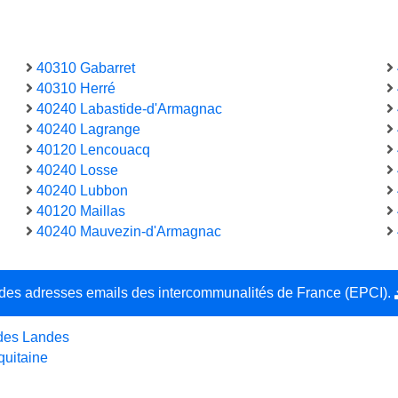
40310 Gabarret
40310 Herré
40240 Labastide-d'Armagnac
40240 Lagrange
40120 Lencouacq
40240 Losse
40240 Lubbon
40120 Maillas
40240 Mauvezin-d'Armagnac
e des adresses emails des intercommunalités de France (EPCI).
 des Landes
quitaine