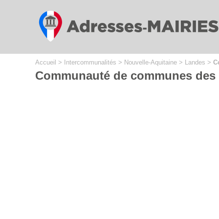
Cookies management panel
Accueil
>
Intercommunalités
>
Nouvelle-Aquitaine
>
Landes
>
C
Communauté de communes des 