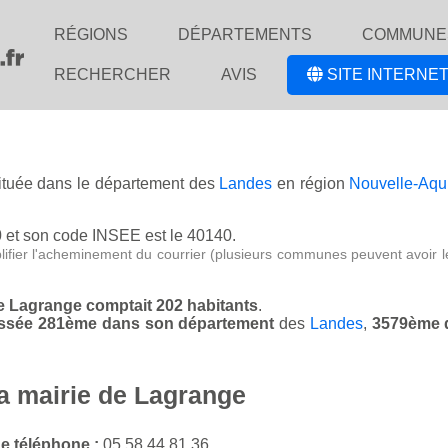
RÉGIONS
DÉPARTEMENTS
COMMUNE
RECHERCHER
AVIS
SITE INTERNET
située dans le département des
Landes
en région
Nouvelle-Aqu
0
et son code INSEE est le 40140.
lifier l'acheminement du courrier (plusieurs communes peuvent avoir l
de Lagrange comptait 202 habitants
.
lassée 281ème dans son département
des
Landes
,
3579ème 
la mairie de Lagrange
e téléphone :
05 58 44 81 36