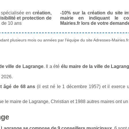
spécialisée en
création,
-10% sur la création du site in
isibilité et protection de
mairie en indiquant le co
 de 10 ans
Mairies.fr lors de votre demand
ant plusieurs mois ou années par l'équipe du site Adresses-Mairies.fr
de ville de Lagrange
. Il a été
élu maire de la ville de Lagran
n 2026.
t âgé de 68 ans
(il est né le 1 décembre 1957) et il exerce u
le maire de Lagrange, Christian et 1988 autres maires ont un mé
nge
 de Lagrange se compose de 9 conseillers municipaux
. 6 son