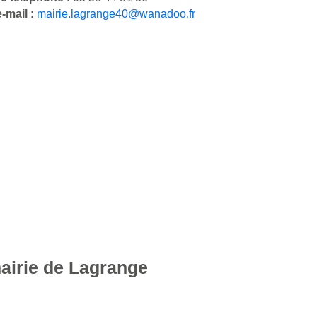
-mail :
mairie.lagrange40@wanadoo.fr
mairie de Lagrange