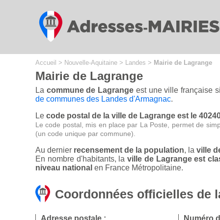
Cookies management panel
Accueil
>
Nouvelle-Aquitaine
>
Landes
>
Mairie de Lagrange
Mairie de Lagrange
La
commune de Lagrange
est une ville française 
de communes des Landes d'Armagnac
.
Le
code postal de la ville de Lagrange est le 4024
Le code postal, mis en place par La Poste, permet de simp
(un code unique par commune).
Au dernier
recensement de la population
, la
ville 
En nombre d'habitants, la
ville de Lagrange est c
niveau national
en France Métropolitaine.
Coordonnées officielles de 
Adresse postale :
Numéro d