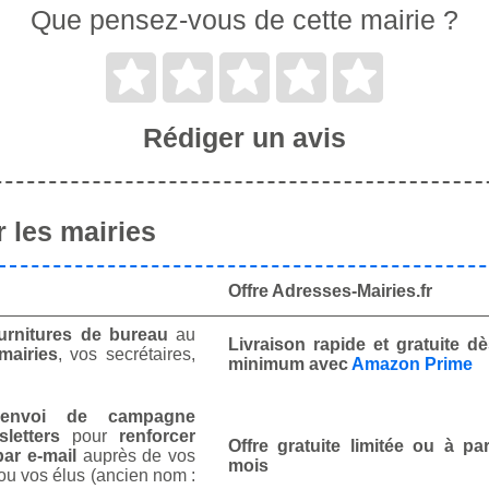
Que pensez-vous de cette mairie ?
Rédiger un avis
 les mairies
Offre Adresses-Mairies.fr
urnitures de bureau
au
Livraison rapide et gratuite 
mairies
, vos secrétaires,
minimum avec
Amazon Prime
envoi de campagne
letters
pour
renforcer
Offre gratuite limitée ou à par
ar e-mail
auprès de vos
mois
ou vos élus (ancien nom :