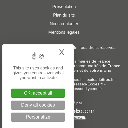
Présentation
Plan du site
Nous contacter
Mentions légales
© 2019 - 2026
Adresses-Mairies.fr
. Tous droits réservés.
X
Hide cookie bann
Services :
-
Liste des adresses e-mails des mairies de France
-
Liste des adresses e-mails des intercommunalités de France
This site uses cookies and
-
Création ou refonte du site internet de votre mairie
gives you control over what
you want to activate
Sites partenaires
:
donneespubliques.fr
-
boites-lettres.fr
-
bureaux.boites-lettres.fr
-
Adresses-Ecoles.fr
-
Adresses-Colleges.fr
-
Adresses-Lycees.fr
OK, accept all
Un service édité par
Deny all cookies
Personalize