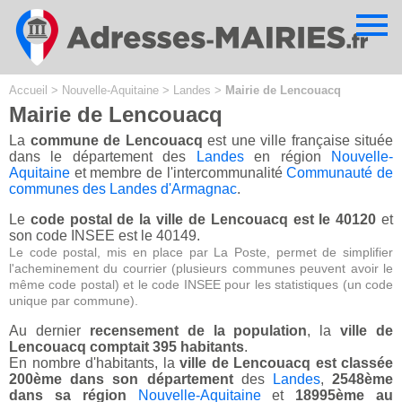
Cookies management panel
Accueil
>
Nouvelle-Aquitaine
>
Landes
>
Mairie de Lencouacq
Mairie de Lencouacq
La
commune de Lencouacq
est une ville française située
dans le département des
Landes
en région
Nouvelle-
Aquitaine
et membre de l'intercommunalité
Communauté de
communes des Landes d'Armagnac
.
Le
code postal de la ville de Lencouacq est le 40120
et
son code INSEE est le 40149.
Le code postal, mis en place par La Poste, permet de simplifier
l'acheminement du courrier (plusieurs communes peuvent avoir le
même code postal) et le code INSEE pour les statistiques (un code
unique par commune).
Au dernier
recensement de la population
, la
ville de
Lencouacq comptait 395 habitants
.
En nombre d'habitants, la
ville de Lencouacq est classée
200ème dans son département
des
Landes
,
2548ème
dans sa région
Nouvelle-Aquitaine
et
18995ème au