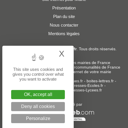
Présentation
Plan du site
Nous contacter
Mentions légales
© 2019 - 2026
Adresses-Mairies.fr
. Tous droits réservés.
X
Hide cookie bann
Services :
-
Liste des adresses e-mails des mairies de France
-
Liste des adresses e-mails des intercommunalités de France
This site uses cookies and
-
Création ou refonte du site internet de votre mairie
gives you control over what
you want to activate
Sites partenaires
:
donneespubliques.fr
-
boites-lettres.fr
-
bureaux.boites-lettres.fr
-
Adresses-Ecoles.fr
-
Adresses-Colleges.fr
-
Adresses-Lycees.fr
OK, accept all
Un service édité par
Deny all cookies
Personalize