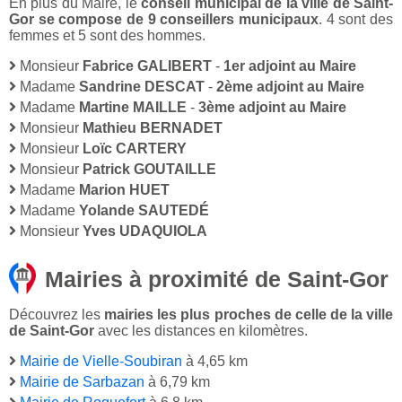
En plus du Maire, le
conseil municipal de la ville de Saint-
Gor se compose de 9 conseillers municipaux
. 4 sont des
femmes et 5 sont des hommes.
Monsieur
Fabrice GALIBERT
-
1er adjoint au Maire
Madame
Sandrine DESCAT
-
2ème adjoint au Maire
Madame
Martine MAILLE
-
3ème adjoint au Maire
Monsieur
Mathieu BERNADET
Monsieur
Loïc CARTERY
Monsieur
Patrick GOUTAILLE
Madame
Marion HUET
Madame
Yolande SAUTEDÉ
Monsieur
Yves UDAQUIOLA
Mairies à proximité de Saint-Gor
Découvrez les
mairies les plus proches de celle de la ville
de Saint-Gor
avec les distances en kilomètres.
Mairie de Vielle-Soubiran
à 4,65 km
Mairie de Sarbazan
à 6,79 km