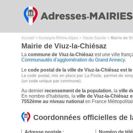
Cookies management panel
Accueil
>
Auvergne-Rhône-Alpes
>
Haute-Savoie
>
Mairie de V
Mairie de Viuz-la-Chiésaz
La
commune de Viuz-la-Chiésaz
est une ville fran
Communautés d'agglomération du Grand Annecy
.
Le
code postal de la ville de Viuz-la-Chiésaz est l
Le code postal, mis en place par La Poste, permet de simp
(un code unique par commune).
Au dernier
recensement de la population
, la
ville 
En nombre d'habitants, la
ville de Viuz-la-Chiésaz
7552ème au niveau national
en France Métropolitai
Coordonnées officielles de l
Adresse postale :
Numéro de tél