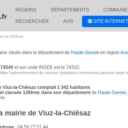
RÉGIONS
DÉPARTEMENTS
COMMUNE
RECHERCHER
AVIS
SITE INTERNET
iuz-la-Chiésaz
çaise située dans le département de
Haute-Savoie
en région
Auv
e 74540
et son code INSEE est le 74310.
lifier l'acheminement du courrier (plusieurs communes peuvent avoir l
de Viuz-la-Chiésaz comptait 1 342 habitants
.
 est classée 128ème dans son département
de
Haute-Savoie
ne.
a mairie de Viuz-la-Chiésaz
éphone :
04 50 77 51 44