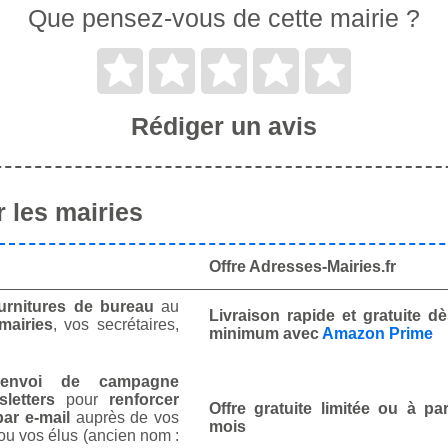
Que pensez-vous de cette mairie ?
Rédiger un avis
 les mairies
Offre Adresses-Mairies.fr
urnitures de bureau
au
Livraison rapide et gratuite 
mairies
, vos secrétaires,
minimum avec
Amazon Prime
envoi de campagne
letters
pour
renforcer
Offre gratuite limitée ou à par
ar e-mail
auprès de vos
mois
ou vos élus (ancien nom :