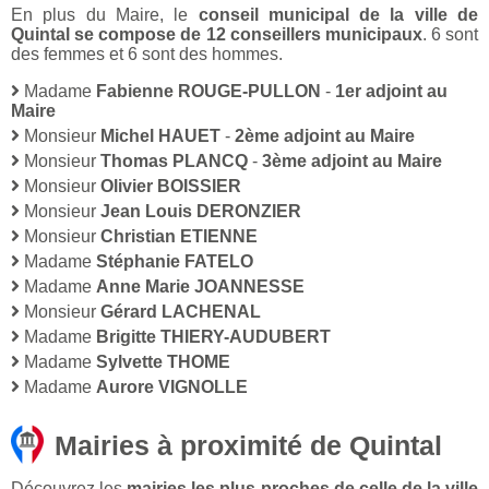
En plus du Maire, le
conseil municipal de la ville de
Quintal se compose de 12 conseillers municipaux
. 6 sont
des femmes et 6 sont des hommes.
Madame
Fabienne ROUGE-PULLON
-
1er adjoint au
Maire
Monsieur
Michel HAUET
-
2ème adjoint au Maire
Monsieur
Thomas PLANCQ
-
3ème adjoint au Maire
Monsieur
Olivier BOISSIER
Monsieur
Jean Louis DERONZIER
Monsieur
Christian ETIENNE
Madame
Stéphanie FATELO
Madame
Anne Marie JOANNESSE
Monsieur
Gérard LACHENAL
Madame
Brigitte THIERY-AUDUBERT
Madame
Sylvette THOME
Madame
Aurore VIGNOLLE
Mairies à proximité de Quintal
Découvrez les
mairies les plus proches de celle de la ville