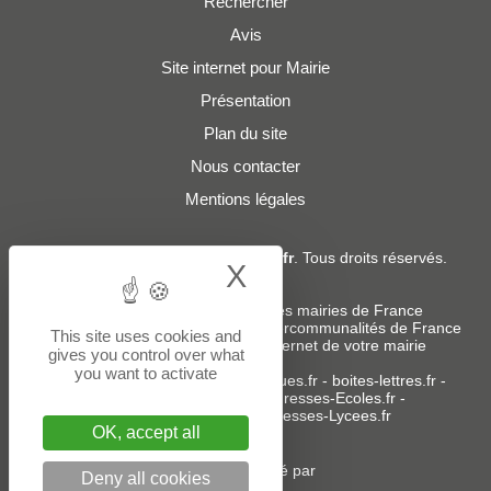
Rechercher
Avis
Site internet pour Mairie
Présentation
Plan du site
Nous contacter
Mentions légales
© 2019 - 2026
Adresses-Mairies.fr
. Tous droits réservés.
X
Hide cookie bann
Services :
-
Liste des adresses e-mails des mairies de France
-
Liste des adresses e-mails des intercommunalités de France
This site uses cookies and
-
Création ou refonte du site internet de votre mairie
gives you control over what
you want to activate
Sites partenaires
:
donneespubliques.fr
-
boites-lettres.fr
-
bureaux.boites-lettres.fr
-
Adresses-Ecoles.fr
-
Adresses-Colleges.fr
-
Adresses-Lycees.fr
OK, accept all
Un service édité par
Deny all cookies