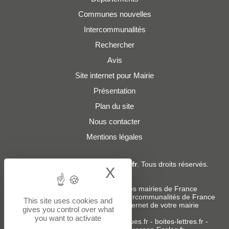
Communes nouvelles
Intercommunalités
Rechercher
Avis
Site internet pour Mairie
Présentation
Plan du site
Nous contacter
Mentions légales
© 2019 - 2026
Adresses-Mairies.fr
. Tous droits réservés.
X
Hide cookie bann
Services :
-
Liste des adresses e-mails des mairies de France
-
Liste des adresses e-mails des intercommunalités de France
This site uses cookies and
-
Création ou refonte du site internet de votre mairie
gives you control over what
you want to activate
Sites partenaires
:
donneespubliques.fr
-
boites-lettres.fr
-