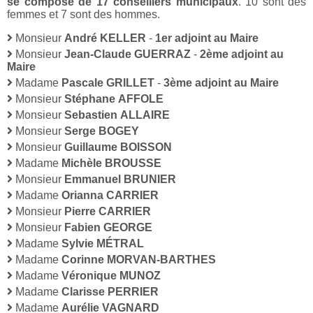
se compose de 17 conseillers municipaux
. 10 sont des
femmes et 7 sont des hommes.
Monsieur
André KELLER
-
1er adjoint au Maire
Monsieur
Jean-Claude GUERRAZ
-
2ème adjoint au
Maire
Madame
Pascale GRILLET
-
3ème adjoint au Maire
Monsieur
Stéphane AFFOLE
Monsieur
Sebastien ALLAIRE
Monsieur
Serge BOGEY
Monsieur
Guillaume BOISSON
Madame
Michèle BROUSSE
Monsieur
Emmanuel BRUNIER
Madame
Orianna CARRIER
Monsieur
Pierre CARRIER
Monsieur
Fabien GEORGE
Madame
Sylvie MÉTRAL
Madame
Corinne MORVAN-BARTHES
Madame
Véronique MUNOZ
Madame
Clarisse PERRIER
Madame
Aurélie VAGNARD