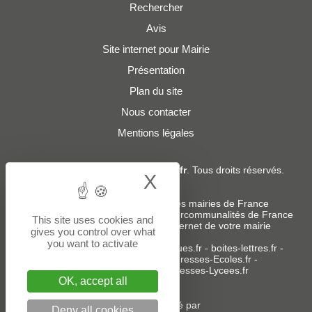
Rechercher
Avis
Site internet pour Mairie
Présentation
Plan du site
Nous contacter
Mentions légales
© 2019 - 2026
Adresses-Mairies.fr
. Tous droits réservés.
X
Hide cookie bann
Services :
-
Liste des adresses e-mails des mairies de France
-
Liste des adresses e-mails des intercommunalités de France
This site uses cookies and
-
Création ou refonte du site internet de votre mairie
gives you control over what
you want to activate
Sites partenaires
:
donneespubliques.fr
-
boites-lettres.fr
-
bureaux.boites-lettres.fr
-
Adresses-Ecoles.fr
-
Adresses-Colleges.fr
-
Adresses-Lycees.fr
OK, accept all
Un service édité par
Deny all cookies