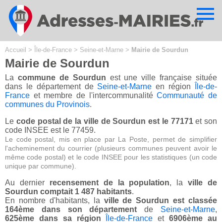
Cookies management panel
Accueil
>
Île-de-France
>
Seine-et-Marne
>
Mairie de Sourdun
Mairie de Sourdun
La
commune de Sourdun
est une ville française située
dans le département de
Seine-et-Marne
en région
Île-de-
France
et membre de l'intercommunalité
Communauté de
communes du Provinois
.
Le
code postal de la ville de Sourdun est le 77171
et son
code INSEE est le 77459.
Le code postal, mis en place par La Poste, permet de simplifier
l'acheminement du courrier (plusieurs communes peuvent avoir le
même code postal) et le code INSEE pour les statistiques (un code
unique par commune).
Au dernier
recensement de la population
, la
ville de
Sourdun comptait 1 487 habitants
.
En nombre d'habitants, la
ville de Sourdun est classée
164ème dans son département
de
Seine-et-Marne
,
625ème dans sa région
Île-de-France
et
6906ème au