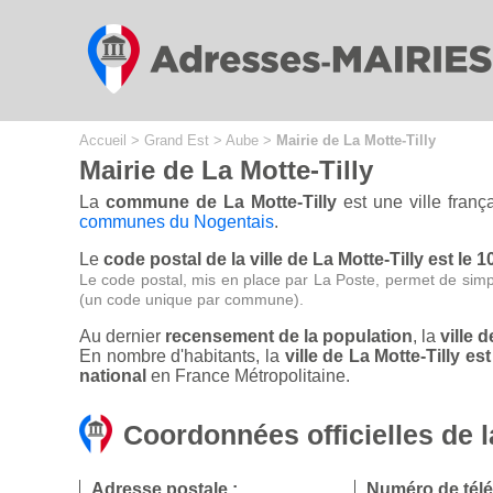
Cookies management panel
Accueil
>
Grand Est
>
Aube
>
Mairie de La Motte-Tilly
Mairie de La Motte-Tilly
La
commune de La Motte-Tilly
est une ville franç
communes du Nogentais
.
Le
code postal de la ville de La Motte-Tilly est le 
Le code postal, mis en place par La Poste, permet de simp
(un code unique par commune).
Au dernier
recensement de la population
, la
ville 
En nombre d'habitants, la
ville de La Motte-Tilly 
national
en France Métropolitaine.
Coordonnées officielles de l
Adresse postale :
Numéro de tél