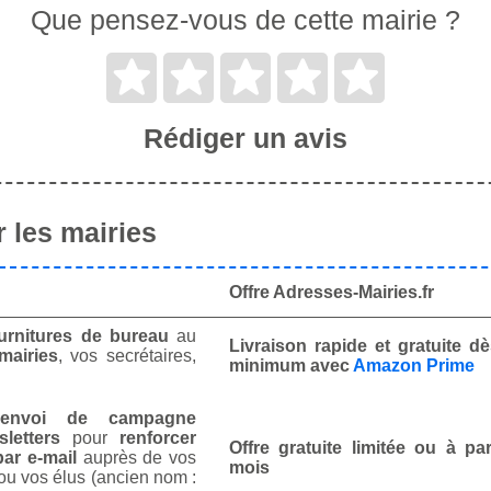
Que pensez-vous de cette mairie ?
Rédiger un avis
 les mairies
Offre Adresses-Mairies.fr
urnitures de bureau
au
Livraison rapide et gratuite 
mairies
, vos secrétaires,
minimum avec
Amazon Prime
envoi de campagne
letters
pour
renforcer
Offre gratuite limitée ou à par
ar e-mail
auprès de vos
mois
ou vos élus (ancien nom :