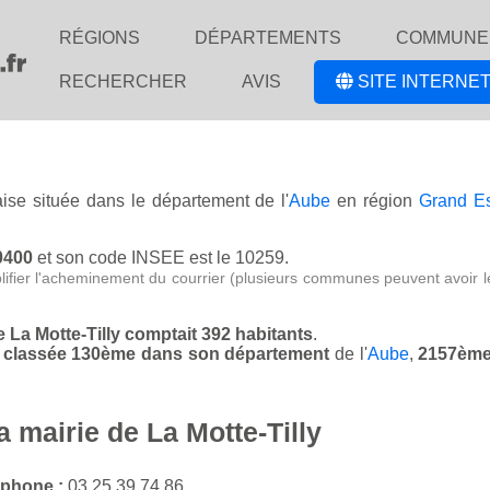
RÉGIONS
DÉPARTEMENTS
COMMUNE
RECHERCHER
AVIS
SITE INTERNET
aise située dans le département de l'
Aube
en région
Grand E
10400
et son code INSEE est le 10259.
lifier l'acheminement du courrier (plusieurs communes peuvent avoir l
de La Motte-Tilly comptait 392 habitants
.
est classée 130ème dans son département
de l'
Aube
,
2157ème
a mairie de La Motte-Tilly
éphone :
03 25 39 74 86