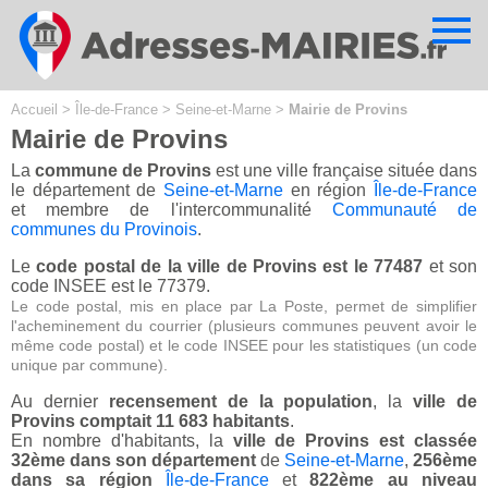
Cookies management panel
Accueil
>
Île-de-France
>
Seine-et-Marne
>
Mairie de Provins
Mairie de Provins
La
commune de Provins
est une ville française située dans
le département de
Seine-et-Marne
en région
Île-de-France
et membre de l'intercommunalité
Communauté de
communes du Provinois
.
Le
code postal de la ville de Provins est le 77487
et son
code INSEE est le 77379.
Le code postal, mis en place par La Poste, permet de simplifier
l'acheminement du courrier (plusieurs communes peuvent avoir le
même code postal) et le code INSEE pour les statistiques (un code
unique par commune).
Au dernier
recensement de la population
, la
ville de
Provins comptait 11 683 habitants
.
En nombre d'habitants, la
ville de Provins est classée
32ème dans son département
de
Seine-et-Marne
,
256ème
dans sa région
Île-de-France
et
822ème au niveau