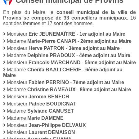
Conseil municipal de Provins
En plus du Maire, le
conseil municipal de la ville de
Provins se compose de 33 conseillers municipaux
. 16
sont des femmes et 17 sont des hommes.
Monsieur
Eric JEUNEMAÎTRE
-
1er adjoint au Maire
Madame
Marie-Pierre CANAPI
-
2ème adjoint au Maire
Monsieur
Herve PATRON
-
3ème adjoint au Maire
Madame
Delphine PRADOUX
-
4ème adjoint au Maire
Monsieur
Francois MARCHAND
-
5ème adjoint au Maire
Madame
Cherifa BAALI CHERIF
-
6ème adjoint au
Maire
Monsieur
Fabien PERRINO
-
7ème adjoint au Maire
Madame
Christine RAMEAUX
-
8ème adjoint au Maire
Monsieur
Jerome BENECH
Monsieur
Patrice BOUDIGNAT
Madame
Sylviane CAMUSET
Madame
Marie DAMEME
Monsieur
Jean-Philippe DELVAUX
Monsieur
Laurent DEMAISON