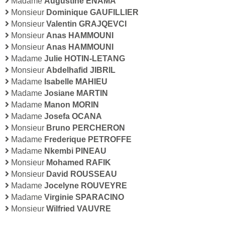
Madame
Augustine ENAMA
Monsieur
Dominique GAUFILLIER
Monsieur
Valentin GRAJQEVCI
Monsieur
Anas HAMMOUNI
Monsieur
Anas HAMMOUNI
Madame
Julie HOTIN-LETANG
Monsieur
Abdelhafid JIBRIL
Madame
Isabelle MAHIEU
Madame
Josiane MARTIN
Madame
Manon MORIN
Madame
Josefa OCANA
Monsieur
Bruno PERCHERON
Madame
Frederique PETROFFE
Madame
Nkembi PINEAU
Monsieur
Mohamed RAFIK
Monsieur
David ROUSSEAU
Madame
Jocelyne ROUVEYRE
Madame
Virginie SPARACINO
Monsieur
Wilfried VAUVRE