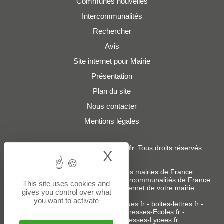
Communes nouvelles
Intercommunalités
Rechercher
Avis
Site internet pour Mairie
Présentation
Plan du site
Nous contacter
Mentions légales
© 2019 - 2026
Adresses-Mairies.fr
. Tous droits réservés.
X
Hide cookie bann
Services :
-
Liste des adresses e-mails des mairies de France
-
Liste des adresses e-mails des intercommunalités de France
This site uses cookies and
-
Création ou refonte du site internet de votre mairie
gives you control over what
you want to activate
Sites partenaires
:
donneespubliques.fr
-
boites-lettres.fr
-
bureaux.boites-lettres.fr
-
Adresses-Ecoles.fr
-
Adresses-Colleges.fr
-
Adresses-Lycees.fr