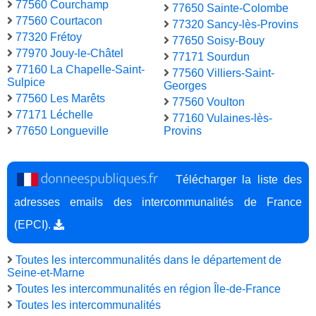
77560 Courchamp
77650 Sainte-Colombe
77560 Courtacon
77320 Sancy-lès-Provins
77320 Frétoy
77650 Soisy-Bouy
77970 Jouy-le-Châtel
77171 Sourdun
77160 La Chapelle-Saint-
77560 Villiers-Saint-
Sulpice
Georges
77560 Les Marêts
77560 Voulton
77171 Léchelle
77160 Vulaines-lès-
77650 Longueville
Provins
Télécharger la liste des
adresses emails des intercommunalités de France
(EPCI).
Toutes les intercommunalités dans le département de
Seine-et-Marne
Toutes les intercommunalités en région Île-de-France
Toutes les intercommunalités