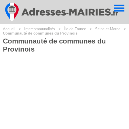
Cookies management panel
Accueil
>
Intercommunalités
>
Île-de-France
>
Seine-et-Marne
>
Communauté de communes du Provinois
Communauté de communes du
Provinois