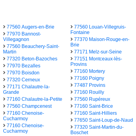
77560 Augers-en-Brie
77560 Louan-Villegruis-
Fontaine
77970 Bannost-
Villegagnon
77370 Maison-Rouge-en-
Brie
77560 Beauchery-Saint-
Martin
77171 Melz-sur-Seine
77320 Beton-Bazoches
77151 Montceaux-lès-
Provins
77970 Bezalles
77160 Mortery
77970 Boisdon
77160 Poigny
77320 Cerneux
77487 Provins
77171 Chalautre-la-
Grande
77160 Rouilly
77160 Chalautre-la-Petite
77560 Rupéreux
77560 Champcenest
77160 Saint-Brice
77160 Chenoise-
77160 Saint-Hilliers
Cucharmoy
77650 Saint-Loup-de-Naud
77160 Chenoise-
77320 Saint-Martin-du-
Cucharmoy
Boschet