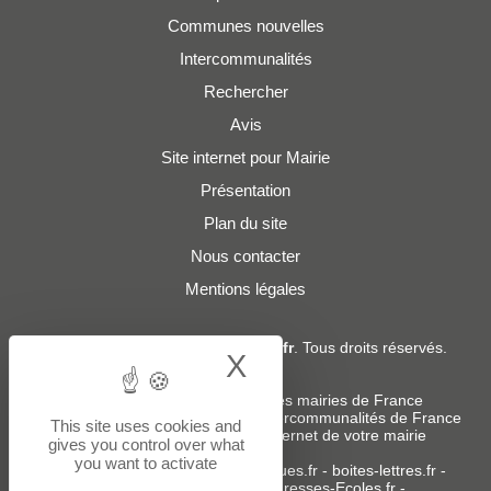
Communes nouvelles
Intercommunalités
Rechercher
Avis
Site internet pour Mairie
Présentation
Plan du site
Nous contacter
Mentions légales
© 2019 - 2026
Adresses-Mairies.fr
. Tous droits réservés.
X
Hide cookie bann
Services :
-
Liste des adresses e-mails des mairies de France
-
Liste des adresses e-mails des intercommunalités de France
This site uses cookies and
-
Création ou refonte du site internet de votre mairie
gives you control over what
you want to activate
Sites partenaires
:
donneespubliques.fr
-
boites-lettres.fr
-
bureaux.boites-lettres.fr
-
Adresses-Ecoles.fr
-