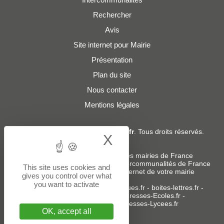
Rechercher
Avis
Site internet pour Mairie
Présentation
Plan du site
Nous contacter
Mentions légales
© 2019 - 2026
Adresses-Mairies.fr
. Tous droits réservés.
X
Hide cookie bann
Services :
-
Liste des adresses e-mails des mairies de France
-
Liste des adresses e-mails des intercommunalités de France
This site uses cookies and
-
Création ou refonte du site internet de votre mairie
gives you control over what
you want to activate
Sites partenaires
:
donneespubliques.fr
-
boites-lettres.fr
-
bureaux.boites-lettres.fr
-
Adresses-Ecoles.fr
-
Adresses-Colleges.fr
-
Adresses-Lycees.fr
OK, accept all