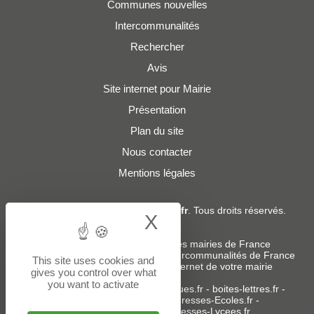
Communes nouvelles
Intercommunalités
Rechercher
Avis
Site internet pour Mairie
Présentation
Plan du site
Nous contacter
Mentions légales
© 2019 - 2026
Adresses-Mairies.fr
. Tous droits réservés.
X
Hide cookie bann
Services :
-
Liste des adresses e-mails des mairies de France
-
Liste des adresses e-mails des intercommunalités de France
This site uses cookies and
-
Création ou refonte du site internet de votre mairie
gives you control over what
you want to activate
Sites partenaires
:
donneespubliques.fr
-
boites-lettres.fr
-
bureaux.boites-lettres.fr
-
Adresses-Ecoles.fr
-
Adresses-Colleges.fr
-
Adresses-Lycees.fr