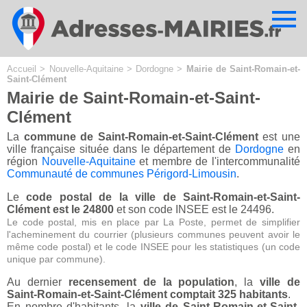
Cookies management panel
Accueil
>
Nouvelle-Aquitaine
>
Dordogne
>
Mairie de Saint-Romain-et-
Saint-Clément
Mairie de Saint-Romain-et-Saint-
Clément
La
commune de Saint-Romain-et-Saint-Clément
est une
ville française située dans le département de
Dordogne
en
région
Nouvelle-Aquitaine
et membre de l'intercommunalité
Communauté de communes Périgord-Limousin
.
Le
code postal de la ville de Saint-Romain-et-Saint-
Clément est le 24800
et son code INSEE est le 24496.
Le code postal, mis en place par La Poste, permet de simplifier
l'acheminement du courrier (plusieurs communes peuvent avoir le
même code postal) et le code INSEE pour les statistiques (un code
unique par commune).
Au dernier
recensement de la population
, la
ville de
Saint-Romain-et-Saint-Clément comptait 325 habitants
.
En nombre d'habitants, la
ville de Saint-Romain-et-Saint-