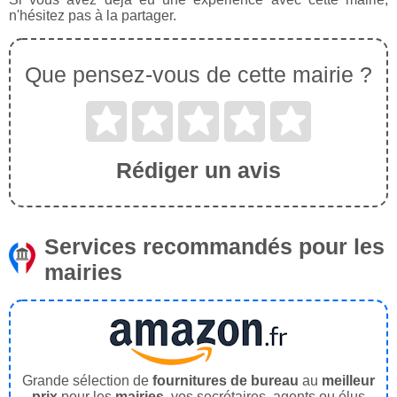
n'hésitez pas à la partager.
Que pensez-vous de cette mairie ?
Rédiger un avis
Services recommandés pour les
mairies
Grande sélection de
fournitures de bureau
au
meilleur
prix
pour les
mairies
, vos secrétaires, agents ou élus