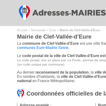
Cookies management panel
Accueil
>
Normandie
>
Eure
>
Mairie de Clef-Vallée-d'Eure
Mairie de Clef-Vallée-d'Eure
La
commune de Clef-Vallée-d'Eure
est une ville fr
communes Eure-Madrie-Seine
.
Le
code postal de la ville de Clef-Vallée-d'Eure est
Le code postal, mis en place par La Poste, permet de simp
(un code unique par commune).
Au dernier
recensement de la population
, la
ville 
En nombre d'habitants, la
ville de Clef-Vallée-d'E
national
en France Métropolitaine.
Coordonnées officielles de l
Adresse postale :
Numé