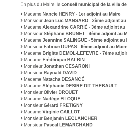
En plus du Maire, le
conseil municipal de la ville 
Madame
Nancie HENRY
-
1er adjoint au Maire
Monsieur
Jean Luc MANSARD
-
2ème adjoint au
Madame
Alexandrine CARRIÉ
-
3ème adjoint au 
Monsieur
Stéphane BRUNET
-
4ème adjoint au M
Madame
Jeannine SALINGUE
-
5ème adjoint au 
Monsieur
Fabrice DUPAS
-
6ème adjoint au Mair
Madame
Brigitte DEMOL-LEFEVRE
-
7ème adjoin
Madame
Frédérique BALBIN
Monsieur
Jonathan CESARONI
Monsieur
Raynald DAVID
Madame
Natacha DESANCÉ
Madame
Stéphanie DESIRE DIT THEBAULT
Monsieur
Olivier DROUET
Madame
Nadège FILOQUE
Monsieur
Gérard FRETIGNY
Madame
Virginie GAILLOT
Monsieur
Benjamin LECLANCHER
Monsieur
Pascal LEMARCHAND