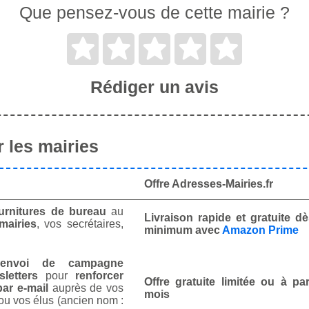
Que pensez-vous de cette mairie ?
Rédiger un avis
 les mairies
Offre Adresses-Mairies.fr
urnitures de bureau
au
Livraison rapide et gratuite 
mairies
, vos secrétaires,
minimum avec
Amazon Prime
envoi de campagne
letters
pour
renforcer
Offre gratuite limitée ou à par
ar e-mail
auprès de vos
mois
ou vos élus (ancien nom :