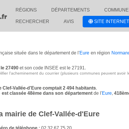
RÉGIONS
DÉPARTEMENTS
COMMUNE
RECHERCHER
AVIS
SITE INTERNET
ançaise située dans le département de l'
Eure
en région
Norman
 le 27490
et son code INSEE est le 27191.
lifier l'acheminement du courrier (plusieurs communes peuvent avoir l
de Clef-Vallée-d'Eure comptait 2 494 habitants
.
ure est classée 48ème dans son département
de l'
Eure
,
418ème
a mairie de Clef-Vallée-d'Eure
ro de téléphone :
02 32 67 75 20