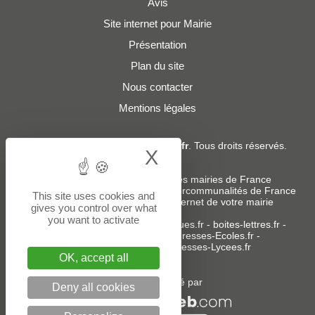
Avis
Site internet pour Mairie
Présentation
Plan du site
Nous contacter
Mentions légales
© 2019 - 2026
Adresses-Mairies.fr
. Tous droits réservés.
X
Hide cookie bann
Services :
-
Liste des adresses e-mails des mairies de France
-
Liste des adresses e-mails des intercommunalités de France
This site uses cookies and
-
Création ou refonte du site internet de votre mairie
gives you control over what
you want to activate
Sites partenaires
:
donneespubliques.fr
-
boites-lettres.fr
-
bureaux.boites-lettres.fr
-
Adresses-Ecoles.fr
-
Adresses-Colleges.fr
-
Adresses-Lycees.fr
OK, accept all
Un service édité par
Deny all cookies