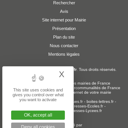
Rechercher
Avis
Site internet pour Mairie
Présentation
Plan du site
Nous contacter
Mentions légales
© 2019 - 2026
Adresses-Mairies.fr
. Tous droits réservés.
X
Hide cookie bann
Services :
-
Liste des adresses e-mails des mairies de France
-
Liste des adresses e-mails des intercommunalités de France
This site uses cookies and
-
Création ou refonte du site internet de votre mairie
gives you control over what
you want to activate
Sites partenaires
:
donneespubliques.fr
-
boites-lettres.fr
-
bureaux.boites-lettres.fr
-
Adresses-Ecoles.fr
-
Adresses-Colleges.fr
-
Adresses-Lycees.fr
OK, accept all
Un service édité par
Deny all cookies