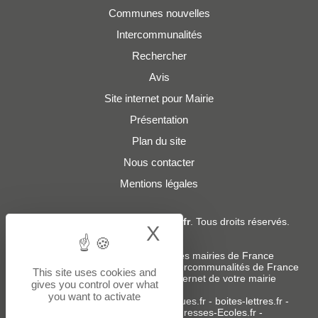
Communes nouvelles
Intercommunalités
Rechercher
Avis
Site internet pour Mairie
Présentation
Plan du site
Nous contacter
Mentions légales
© 2019 - 2026
Adresses-Mairies.fr
. Tous droits réservés.
X
Hide cookie bann
Services :
-
Liste des adresses e-mails des mairies de France
-
Liste des adresses e-mails des intercommunalités de France
This site uses cookies and
-
Création ou refonte du site internet de votre mairie
gives you control over what
you want to activate
Sites partenaires
:
donneespubliques.fr
-
boites-lettres.fr
-
bureaux.boites-lettres.fr
-
Adresses-Ecoles.fr
-