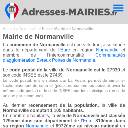
Cookies management panel
Accueil
>
Normandie
>
Eure
>
Mairie de Normanville
Mairie de Normanville
La
commune de Normanville
est une ville française située
dans le département de l'
Eure
en région
Normandie
et
membre de l'intercommunalité
Communautés
d'agglomération Evreux Portes de Normandie
.
Le
code postal de la ville de Normanville est le 27930
et
son code INSEE est le 27439.
Le code postal, mis en place par La Poste, permet de simplifier
l'acheminement du courrier (plusieurs communes peuvent avoir le
même code postal) et le code INSEE pour les statistiques (un code
unique par commune).
Au dernier
recensement de la population
, la
ville de
Normanville comptait 1 105 habitants
.
En nombre d'habitants, la
ville de Normanville est classée
129ème dans son département
de l'
Eure
,
810ème dans
sa région
Normandie
et
8972ème au niveau national
en