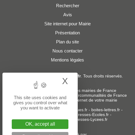
Rechercher
Avis
Site internet pour Mairie
Présentation
Plan du site
Nous contacter
Mentions légales
© 2019 - 2026
Adresses-Mairies.fr
. Tous droits réservés.
X
Hide cookie bann
Services :
-
Liste des adresses e-mails des mairies de France
-
Liste des adresses e-mails des intercommunalités de France
This site uses cookies and
-
Création ou refonte du site internet de votre mairie
gives you control over what
you want to activate
Sites partenaires
:
donneespubliques.fr
-
boites-lettres.fr
-
bureaux.boites-lettres.fr
-
Adresses-Ecoles.fr
-
Adresses-Colleges.fr
-
Adresses-Lycees.fr
OK, accept all
Un service édité par