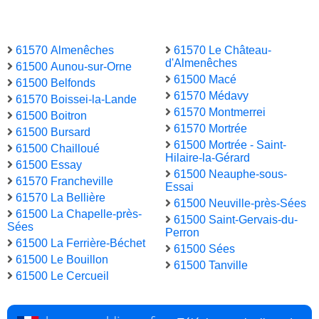
61570 Almenêches
61570 Le Château-
d'Almenêches
61500 Aunou-sur-Orne
61500 Macé
61500 Belfonds
61570 Médavy
61570 Boissei-la-Lande
61570 Montmerrei
61500 Boitron
61570 Mortrée
61500 Bursard
61500 Mortrée - Saint-
61500 Chailloué
Hilaire-la-Gérard
61500 Essay
61500 Neauphe-sous-
61570 Francheville
Essai
61570 La Bellière
61500 Neuville-près-Sées
61500 La Chapelle-près-
61500 Saint-Gervais-du-
Sées
Perron
61500 La Ferrière-Béchet
61500 Sées
61500 Le Bouillon
61500 Tanville
61500 Le Cercueil