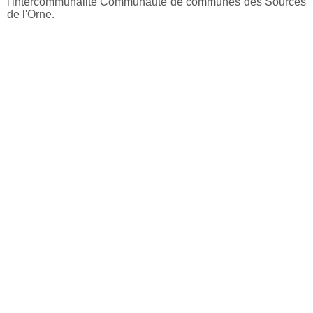
l'intercommunalité Communauté de communes des Sources
de l'Orne.