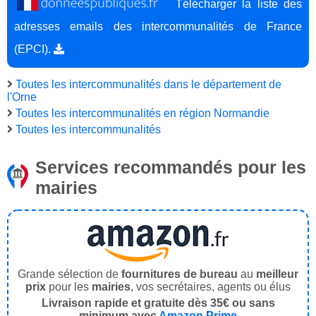
Télécharger la liste des
adresses emails des intercommunalités de France
(EPCI).
Toutes les intercommunalités dans le département de
l'Orne
Toutes les intercommunalités en région Normandie
Toutes les intercommunalités
Services recommandés pour les
mairies
Grande sélection de
fournitures de bureau
au
meilleur
prix
pour les
mairies
, vos secrétaires, agents ou élus
Livraison rapide et gratuite dès 35€ ou sans
minimum avec
Amazon Prime