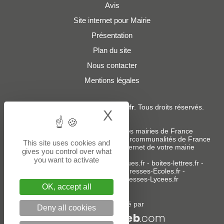
Avis
Site internet pour Mairie
Présentation
Plan du site
Nous contacter
Mentions légales
© 2019 - 2026
Adresses-Mairies.fr
. Tous droits réservés.
X
Hide cookie bann
Services :
-
Liste des adresses e-mails des mairies de France
-
Liste des adresses e-mails des intercommunalités de France
This site uses cookies and
-
Création ou refonte du site internet de votre mairie
gives you control over what
you want to activate
Sites partenaires
:
donneespubliques.fr
-
boites-lettres.fr
-
bureaux.boites-lettres.fr
-
Adresses-Ecoles.fr
-
Adresses-Colleges.fr
-
Adresses-Lycees.fr
OK, accept all
Un service édité par
Deny all cookies