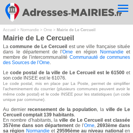
Cookies management panel
Accueil
>
Normandie
>
Orne
>
Mairie de Le Cercueil
Mairie de Le Cercueil
La
commune de Le Cercueil
est une ville française située
dans le département de l'
Orne
en région
Normandie
et
membre de l'intercommunalité
Communauté de communes
des Sources de l'Orne
.
Le
code postal de la ville de Le Cercueil est le 61500
et
son code INSEE est le 61076.
Le code postal, mis en place par La Poste, permet de simplifier
l'acheminement du courrier (plusieurs communes peuvent avoir le
même code postal) et le code INSEE pour les statistiques (un code
unique par commune).
Au dernier
recensement de la population
, la
ville de Le
Cercueil comptait 139 habitants
.
En nombre d'habitants, la
ville de Le Cercueil est classée
357ème dans son département
de l'
Orne
,
2693ème dans
sa région
Normandie
et
29596ème au niveau national
en