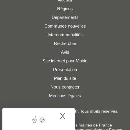
Régions
Départements
Communes nouvelles
Intercommunalités
Rechercher
Avis
Site internet pour Mairie
Présentation
Plan du site
Nous contacter
Mentions légales
© 2019 - 2026
Adresses-Mairies.fr
. Tous droits réservés.
X
Hide cookie bann
Services :
-
Liste des adresses e-mails des mairies de France
-
Liste des adresses e-mails des intercommunalités de France