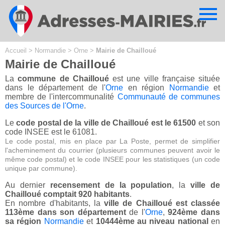
Cookies management panel
Accueil
>
Normandie
>
Orne
>
Mairie de Chailloué
Mairie de Chailloué
La
commune de Chailloué
est une ville française située
dans le département de l'
Orne
en région
Normandie
et
membre de l'intercommunalité
Communauté de communes
des Sources de l'Orne
.
Le
code postal de la ville de Chailloué est le 61500
et son
code INSEE est le 61081.
Le code postal, mis en place par La Poste, permet de simplifier
l'acheminement du courrier (plusieurs communes peuvent avoir le
même code postal) et le code INSEE pour les statistiques (un code
unique par commune).
Au dernier
recensement de la population
, la
ville de
Chailloué comptait 920 habitants
.
En nombre d'habitants, la
ville de Chailloué est classée
113ème dans son département
de l'
Orne
,
924ème dans
sa région
Normandie
et
10444ème au niveau national
en