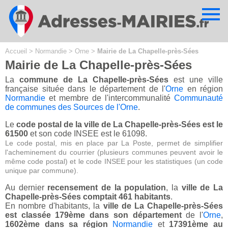
Cookies management panel
Accueil
>
Normandie
>
Orne
>
Mairie de La Chapelle-près-Sées
Mairie de La Chapelle-près-Sées
La
commune de La Chapelle-près-Sées
est une ville
française située dans le département de l'
Orne
en région
Normandie
et membre de l'intercommunalité
Communauté
de communes des Sources de l'Orne
.
Le
code postal de la ville de La Chapelle-près-Sées est le
61500
et son code INSEE est le 61098.
Le code postal, mis en place par La Poste, permet de simplifier
l'acheminement du courrier (plusieurs communes peuvent avoir le
même code postal) et le code INSEE pour les statistiques (un code
unique par commune).
Au dernier
recensement de la population
, la
ville de La
Chapelle-près-Sées comptait 461 habitants
.
En nombre d'habitants, la
ville de La Chapelle-près-Sées
est classée 179ème dans son département
de l'
Orne
,
1602ème dans sa région
Normandie
et
17391ème au