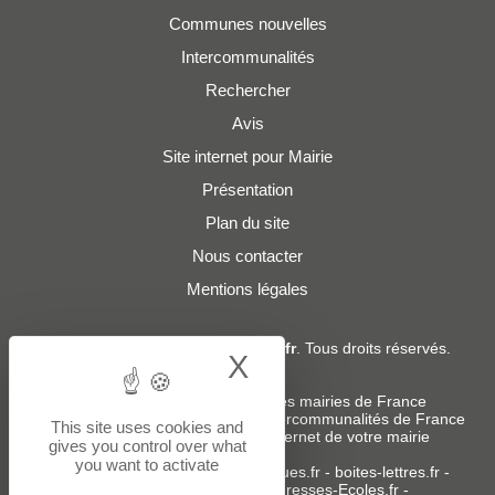
Communes nouvelles
Intercommunalités
Rechercher
Avis
Site internet pour Mairie
Présentation
Plan du site
Nous contacter
Mentions légales
© 2019 - 2026
Adresses-Mairies.fr
. Tous droits réservés.
X
Hide cookie bann
Services :
-
Liste des adresses e-mails des mairies de France
-
Liste des adresses e-mails des intercommunalités de France
This site uses cookies and
-
Création ou refonte du site internet de votre mairie
gives you control over what
you want to activate
Sites partenaires
:
donneespubliques.fr
-
boites-lettres.fr
-
bureaux.boites-lettres.fr
-
Adresses-Ecoles.fr
-