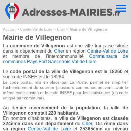
Cookies management panel
Accueil
>
Centre-Val de Loire
>
Cher
>
Mairie de Villegenon
Mairie de Villegenon
La
commune de Villegenon
est une ville française située
dans le département du
Cher
en région
Centre-Val de Loire
et membre de l'intercommunalité
Communauté de
communes Pays Fort Sancerrois Val de Loire
.
Le
code postal de la ville de Villegenon est le 18260
et
son code INSEE est le 18284.
Le code postal, mis en place par La Poste, permet de simplifier
l'acheminement du courrier (plusieurs communes peuvent avoir le
même code postal) et le code INSEE pour les statistiques (un code
unique par commune).
Au dernier
recensement de la population
, la
ville de
Villegenon comptait 220 habitants
.
En nombre d'habitants, la
ville de Villegenon est classée
224ème dans son département
du
Cher
,
1517ème dans
sa région
Centre-Val de Loire
et
25365ème au niveau