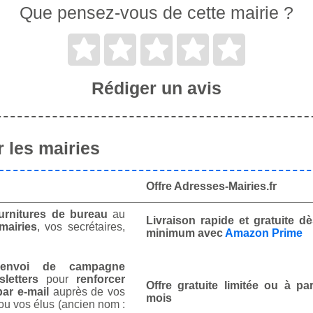
Que pensez-vous de cette mairie ?
Rédiger un avis
 les mairies
Offre Adresses-Mairies.fr
urnitures de bureau
au
Livraison rapide et gratuite 
mairies
, vos secrétaires,
minimum avec
Amazon Prime
envoi de campagne
letters
pour
renforcer
Offre gratuite limitée ou à par
ar e-mail
auprès de vos
mois
ou vos élus (ancien nom :