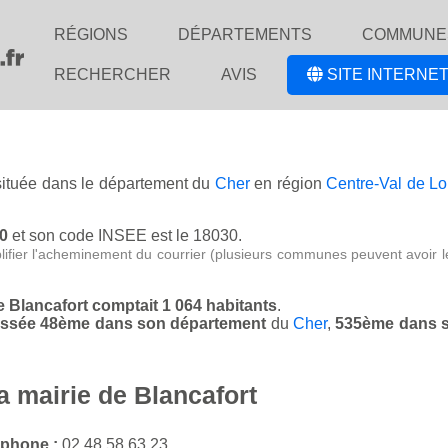
RÉGIONS
DÉPARTEMENTS
COMMUNE
RECHERCHER
AVIS
SITE INTERNET
 située dans le département du
Cher
en région
Centre-Val de Lo
10
et son code INSEE est le 18030.
lifier l'acheminement du courrier (plusieurs communes peuvent avoir l
de Blancafort comptait 1 064 habitants
.
classée 48ème dans son département
du
Cher
,
535ème dans s
a mairie de Blancafort
éphone :
02 48 58 63 23