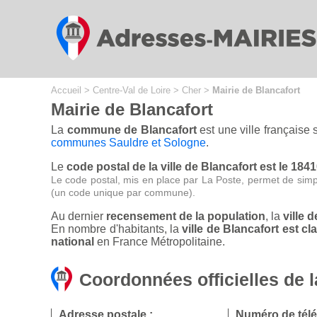
Cookies management panel
Accueil
>
Centre-Val de Loire
>
Cher
>
Mairie de Blancafort
Mairie de Blancafort
La
commune de Blancafort
est une ville française
communes Sauldre et Sologne
.
Le
code postal de la ville de Blancafort est le 184
Le code postal, mis en place par La Poste, permet de simp
(un code unique par commune).
Au dernier
recensement de la population
, la
ville 
En nombre d'habitants, la
ville de Blancafort est 
national
en France Métropolitaine.
Coordonnées officielles de l
Adresse postale :
Numéro de tél