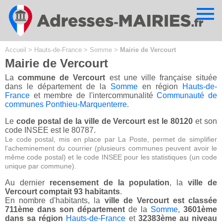
Cookies management panel
Accueil
>
Hauts-de-France
>
Somme
>
Mairie de Vercourt
Mairie de Vercourt
La
commune de Vercourt
est une ville française située
dans le département de la
Somme
en région
Hauts-de-
France
et membre de l'intercommunalité
Communauté de
communes Ponthieu-Marquenterre
.
Le
code postal de la ville de Vercourt est le 80120
et son
code INSEE est le 80787.
Le code postal, mis en place par La Poste, permet de simplifier
l'acheminement du courrier (plusieurs communes peuvent avoir le
même code postal) et le code INSEE pour les statistiques (un code
unique par commune).
Au dernier
recensement de la population
, la
ville de
Vercourt comptait 93 habitants
.
En nombre d'habitants, la
ville de Vercourt est classée
711ème dans son département
de la
Somme
,
3601ème
dans sa région
Hauts-de-France
et
32383ème au niveau