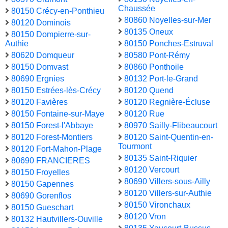
Chaussée
80150 Crécy-en-Ponthieu
80860 Noyelles-sur-Mer
80120 Dominois
80135 Oneux
80150 Dompierre-sur-
Authie
80150 Ponches-Estruval
80620 Domqueur
80580 Pont-Rémy
80150 Domvast
80860 Ponthoile
80690 Ergnies
80132 Port-le-Grand
80150 Estrées-lès-Crécy
80120 Quend
80120 Favières
80120 Regnière-Écluse
80150 Fontaine-sur-Maye
80120 Rue
80150 Forest-l'Abbaye
80970 Sailly-Flibeaucourt
80120 Forest-Montiers
80120 Saint-Quentin-en-
Tourmont
80120 Fort-Mahon-Plage
80135 Saint-Riquier
80690 FRANCIERES
80120 Vercourt
80150 Froyelles
80690 Villers-sous-Ailly
80150 Gapennes
80120 Villers-sur-Authie
80690 Gorenflos
80150 Vironchaux
80150 Gueschart
80120 Vron
80132 Hautvillers-Ouville