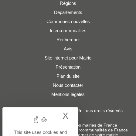
Régions
Départements
Communes nouvelles
Intercommunalités
Rechercher
Avis
Site internet pour Mairie
Présentation
Plan du site
Nous contacter
Mentions légales
© 2019 - 2026
Adresses-Mairies.fr
. Tous droits réservés.
X
Hide cookie bann
Services :
-
Liste des adresses e-mails des mairies de France
-
Liste des adresses e-mails des intercommunalités de France
This site uses cookies and
-
Création ou refonte du site internet de votre mairie