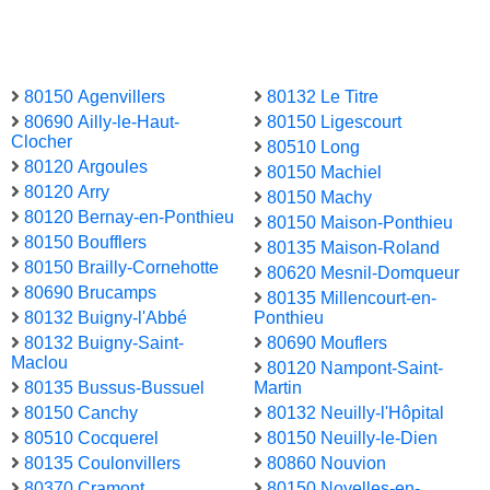
80150 Agenvillers
80132 Le Titre
80690 Ailly-le-Haut-
80150 Ligescourt
Clocher
80510 Long
80120 Argoules
80150 Machiel
80120 Arry
80150 Machy
80120 Bernay-en-Ponthieu
80150 Maison-Ponthieu
80150 Boufflers
80135 Maison-Roland
80150 Brailly-Cornehotte
80620 Mesnil-Domqueur
80690 Brucamps
80135 Millencourt-en-
80132 Buigny-l'Abbé
Ponthieu
80132 Buigny-Saint-
80690 Mouflers
Maclou
80120 Nampont-Saint-
80135 Bussus-Bussuel
Martin
80150 Canchy
80132 Neuilly-l'Hôpital
80510 Cocquerel
80150 Neuilly-le-Dien
80135 Coulonvillers
80860 Nouvion
80370 Cramont
80150 Noyelles-en-