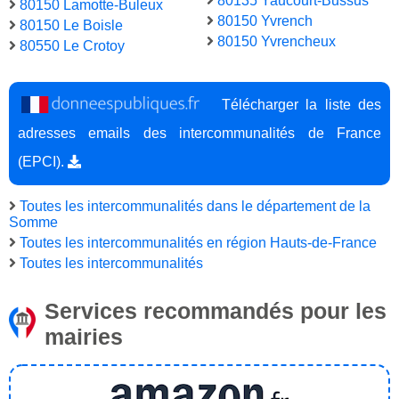
80135 Yaucourt-Bussus
80150 Lamotte-Buleux
80150 Yvrench
80150 Le Boisle
80150 Yvrencheux
80550 Le Crotoy
Télécharger la liste des
adresses emails des intercommunalités de France
(EPCI).
Toutes les intercommunalités dans le département de la
Somme
Toutes les intercommunalités en région Hauts-de-France
Toutes les intercommunalités
Services recommandés pour les
mairies