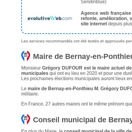
Sendinblue)
Agence web française
refonte, amélioration, v
site internet
depuis plus
Les services recommandés ont été testés et approuvés pend
Maire de Bernay-en-Ponthie
Monsieur
Grégory DUFOUR est le maire actuel de 
municipales
qui ont eu lieu en 2020 et pour une dur
Les prochaines élections municipales auront lieux e
Le
maire de Bernay-en-Ponthieu M. Grégory DUF
militaire.
En France, 27 autres maires ont le même prénom que le
Conseil municipal de Berna
En plus du Maire, le
conseil municipal de la ville