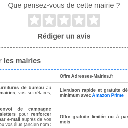
Que pensez-vous de cette mairie ?
Rédiger un avis
 les mairies
Offre Adresses-Mairies.fr
urnitures de bureau
au
Livraison rapide et gratuite 
mairies
, vos secrétaires,
minimum avec
Amazon Prime
envoi de campagne
letters
pour
renforcer
Offre gratuite limitée ou à par
ar e-mail
auprès de vos
mois
ou vos élus (ancien nom :