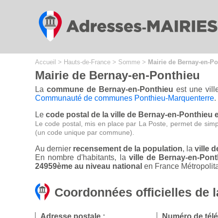
Cookies management panel
Accueil
>
Hauts-de-France
>
Somme
>
Mairie de Bernay-en-Po
Mairie de Bernay-en-Ponthieu
La
commune de Bernay-en-Ponthieu
est une vill
Communauté de communes Ponthieu-Marquenterre
.
Le
code postal de la ville de Bernay-en-Ponthieu e
Le code postal, mis en place par La Poste, permet de simp
(un code unique par commune).
Au dernier
recensement de la population
, la
ville 
En nombre d'habitants, la
ville de Bernay-en-Pon
24959ème au niveau national
en France Métropolita
Coordonnées officielles de 
Adresse postale :
Numéro de tél