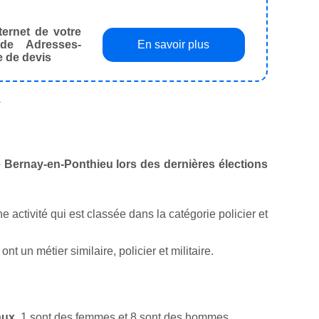
ternet de votre
de Adresses-
En savoir plus
e de devis
.
de Bernay-en-Ponthieu lors des dernières élections
ne activité qui est classée dans la catégorie policier et
un métier similaire, policier et militaire.
aux
. 1 sont des femmes et 8 sont des hommes.