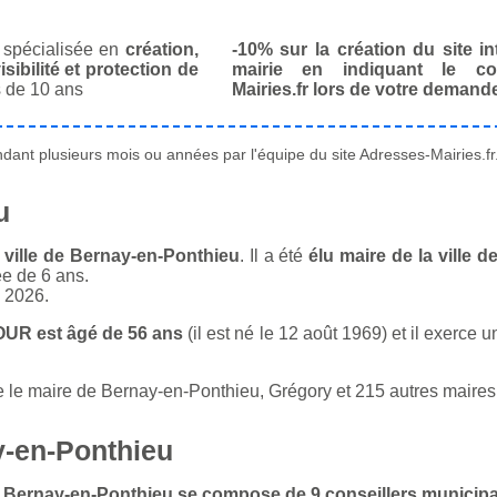
spécialisée en
création,
-10% sur la création du site in
isibilité et protection de
mairie en indiquant le co
 de 10 ans
Mairies.fr lors de votre demand
ant plusieurs mois ou années par l'équipe du site Adresses-Mairies.fr
u
ville de Bernay-en-Ponthieu
. Il a été
élu maire de la ville 
ée de 6 ans.
n 2026.
OUR est âgé de 56 ans
(il est né le 12 août 1969) et il exerce u
 maire de Bernay-en-Ponthieu, Grégory et 215 autres maires ont 
y-en-Ponthieu
 de Bernay-en-Ponthieu se compose de 9 conseillers municip